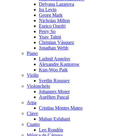
Delyana Lazarova
Ira Levin
Georg Mark
Nicholas Milton
Enrico Onofri
Perry So
Yoav Talmi
Christian Vásquez
Jonathan Webb
Piano
Ludmil Angelov
Alexandre Kantorow
Kun-Woo Paik
Violín
Svetlin Roussev
Violonchelo
Johannes Moser
Aurélien Pascal
Arpa
Cristina Montes Mateo
Clave
Mahan Esfahani
Cuatro
Leo Rondón
Música de Cámara