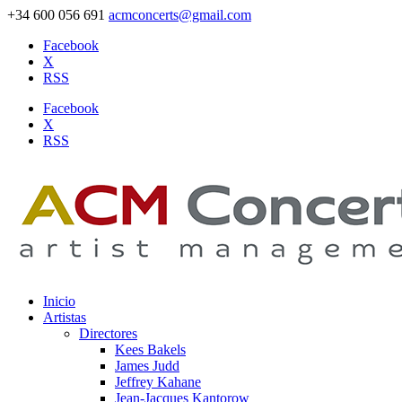
+34 600 056 691
acmconcerts@gmail.com
Facebook
X
RSS
Facebook
X
RSS
Inicio
Artistas
Directores
Kees Bakels
James Judd
Jeffrey Kahane
Jean-Jacques Kantorow