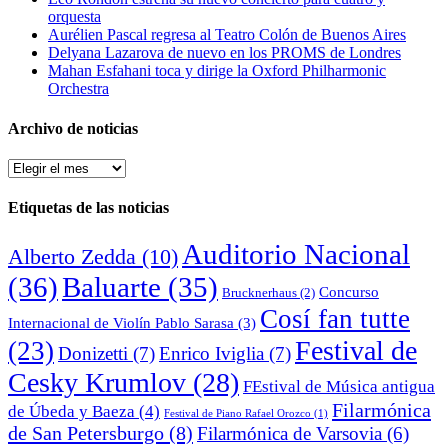
orquesta
Aurélien Pascal regresa al Teatro Colón de Buenos Aires
Delyana Lazarova de nuevo en los PROMS de Londres
Mahan Esfahani toca y dirige la Oxford Philharmonic
Orchestra
Archivo de noticias
Archivo
de
noticias
Etiquetas de las noticias
Auditorio Nacional
Alberto Zedda
(10)
(36)
Baluarte
(35)
Concurso
Brucknerhaus
(2)
Cosí fan tutte
Internacional de Violín Pablo Sarasa
(3)
Festival de
(23)
Donizetti
(7)
Enrico Iviglia
(7)
Cesky Krumlov
(28)
FEstival de Música antigua
Filarmónica
de Úbeda y Baeza
(4)
Festival de Piano Rafael Orozco
(1)
de San Petersburgo
(8)
Filarmónica de Varsovia
(6)