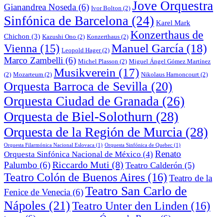
Jove Orquestra
Gianandrea Noseda
(6)
Ivor Bolton
(2)
Sinfónica de Barcelona
(24)
Karel Mark
Konzerthaus de
Chichon
(3)
Kazushi Ono
(2)
Konzerthaus
(2)
Manuel García
(18)
Vienna
(15)
Leopold Hager
(2)
Marco Zambelli
(6)
Michel Plasson
(2)
Miguel Ángel Gómez Martínez
Musikverein
(17)
(2)
Mozarteum
(2)
Nikolaus Harnoncourt
(2)
Orquesta Barroca de Sevilla
(20)
Orquesta Ciudad de Granada
(26)
Orquesta de Biel-Solothurn
(28)
Orquesta de la Región de Murcia
(28)
Orquesta Filarmónica Nacional Eslovaca
(1)
Orquesta Sinfónica de Quebec
(1)
Renato
Orquesta Sinfónica Nacional de México
(4)
Riccardo Muti
(8)
Palumbo
(6)
Teatro Calderón
(5)
Teatro Colón de Buenos Aires
(16)
Teatro de la
Teatro San Carlo de
Fenice de Venecia
(6)
Nápoles
(21)
Teatro Unter den Linden
(16)