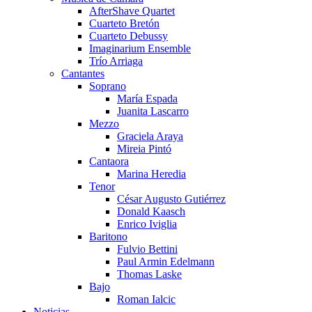
AfterShave Quartet
Cuarteto Bretón
Cuarteto Debussy
Imaginarium Ensemble
Trío Arriaga
Cantantes
Soprano
María Espada
Juanita Lascarro
Mezzo
Graciela Araya
Mireia Pintó
Cantaora
Marina Heredia
Tenor
César Augusto Gutiérrez
Donald Kaasch
Enrico Iviglia
Baritono
Fulvio Bettini
Paul Armin Edelmann
Thomas Laske
Bajo
Roman Ialcic
Noticias