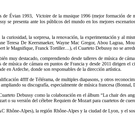
rdas de Évian 1993, Victoire de la musique 1996 (mejor formación de
ussy se presenta ante los públicos del mundo en los mejores escenari
la curiosidad, la sorpresa, la renovación, la experimentación y al mis
 Anne Teresa De Keersmaeker, Wayne Mac Gregor, Abou Lagraa, Moura
rt le Magnifique, Franck Tortiller…), el Cuarteto Debussy no se arred
én muy destacado, comprendiendo desde talleres de música de cámara 
as de música de cámara en puntos de Francia y desde 2011 dirigen el ci
ade en Ardeche, donde son responsables de la dirección artística.
lificación 4ffff de Télérama, de multiples diapasons, y otros reconocim
a ampliando su discografía, especialmente de música francesa (Bonnal
el Cuarteto Debussy como la colaboración en el álbum “La chair des ang
ozart o su versión del célebre Requiem de Mozart para cuartetos de cue
AC Rhône-Alpes), la región Rhône-Alpes y la ciudad de Lyon, y el sos