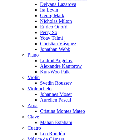
Delyana Lazarova
Ira Levin
Georg Mark
Nicholas Milton
Enrico Onofri
Perry So
Yoav Talmi
Christian Vásquez
Jonathan Webb
Piano
Ludmil Angelov
Alexandre Kantorow
Kun-Woo Paik
Violín
Svetlin Roussev
Violonchelo
Johannes Moser
Aurélien Pascal
Arpa
Cristina Montes Mateo
Clave
Mahan Esfahani
Cuatro
Leo Rondón
Música de Cámara