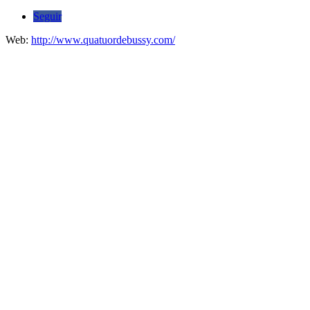
Seguir
Web:
http://www.quatuordebussy.com/