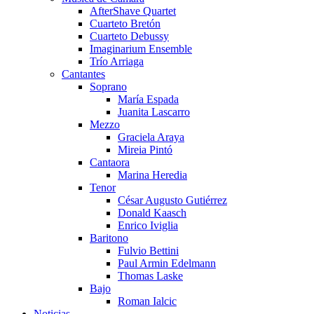
AfterShave Quartet
Cuarteto Bretón
Cuarteto Debussy
Imaginarium Ensemble
Trío Arriaga
Cantantes
Soprano
María Espada
Juanita Lascarro
Mezzo
Graciela Araya
Mireia Pintó
Cantaora
Marina Heredia
Tenor
César Augusto Gutiérrez
Donald Kaasch
Enrico Iviglia
Baritono
Fulvio Bettini
Paul Armin Edelmann
Thomas Laske
Bajo
Roman Ialcic
Noticias