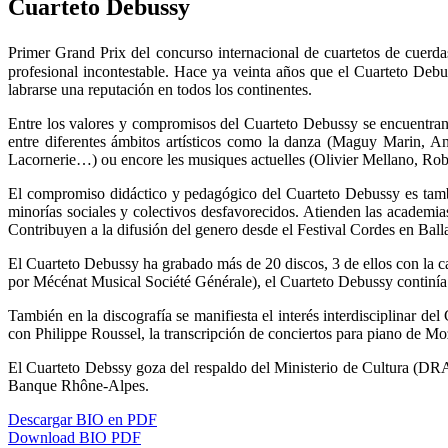
Cuarteto Debussy
Primer Grand Prix del concurso internacional de cuartetos de cue
profesional incontestable. Hace ya veinta años que el Cuarteto Deb
labrarse una reputación en todos los continentes.
Entre los valores y compromisos del Cuarteto Debussy se encuentran 
entre diferentes ámbitos artísticos como la danza (Maguy Marin,
Lacornerie…) ou encore les musiques actuelles (Olivier Mellano, Robe
El compromiso didáctico y pedagógico del Cuarteto Debussy es tambi
minorías sociales y colectivos desfavorecidos. Atienden las academi
Contribuyen a la difusión del genero desde el Festival Cordes en Ball
El Cuarteto Debussy ha grabado más de 20 discos, 3 de ellos con la ca
por Mécénat Musical Société Générale), el Cuarteto Debussy continí
También en la discografía se manifiesta el interés interdisciplinar d
con Philippe Roussel, la transcripción de conciertos para piano de M
El Cuarteto Debssy goza del respaldo del Ministerio de Cultura (DR
Banque Rhône-Alpes.
Descargar BIO en PDF
Download BIO PDF