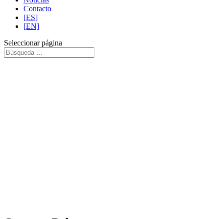
Contacto
[ES]
[EN]
Seleccionar página