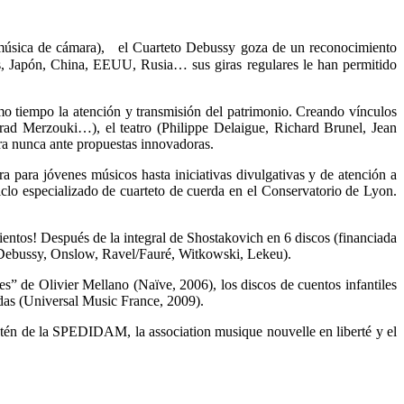
 música de cámara), el Cuarteto Debussy goza de un reconocimiento
os, Japón, China, EEUU, Rusia… sus giras regulares le han permitido
mo tiempo la atención y transmisión del patrimonio. Creando vínculos
d Merzouki…), el teatro (Philippe Delaigue, Richard Brunel, Jean
ra nunca ante propuestas innovadoras.
para jóvenes músicos hasta iniciativas divulgativas y de atención a
clo especializado de cuarteto de cuerda en el Conservatorio de Lyon.
ientos! Después de la integral de Shostakovich en 6 discos (financiada
, Debussy, Onslow, Ravel/Fauré, Witkowski, Lekeu).
es” de Olivier Mellano (Naïve, 2006), los discos de cuentos infantiles
rdas (Universal Music France, 2009).
tén de la SPEDIDAM, la association musique nouvelle en liberté y el