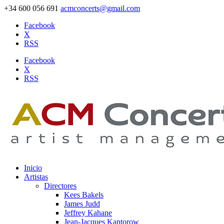
+34 600 056 691
acmconcerts@gmail.com
Facebook
X
RSS
Facebook
X
RSS
Inicio
Artistas
Directores
Kees Bakels
James Judd
Jeffrey Kahane
Jean-Jacques Kantorow