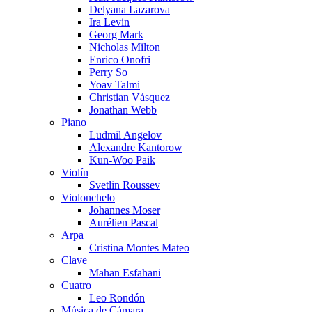
Delyana Lazarova
Ira Levin
Georg Mark
Nicholas Milton
Enrico Onofri
Perry So
Yoav Talmi
Christian Vásquez
Jonathan Webb
Piano
Ludmil Angelov
Alexandre Kantorow
Kun-Woo Paik
Violín
Svetlin Roussev
Violonchelo
Johannes Moser
Aurélien Pascal
Arpa
Cristina Montes Mateo
Clave
Mahan Esfahani
Cuatro
Leo Rondón
Música de Cámara