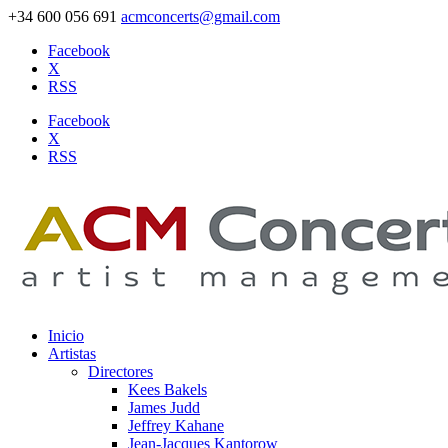
+34 600 056 691
acmconcerts@gmail.com
Facebook
X
RSS
Facebook
X
RSS
Inicio
Artistas
Directores
Kees Bakels
James Judd
Jeffrey Kahane
Jean-Jacques Kantorow