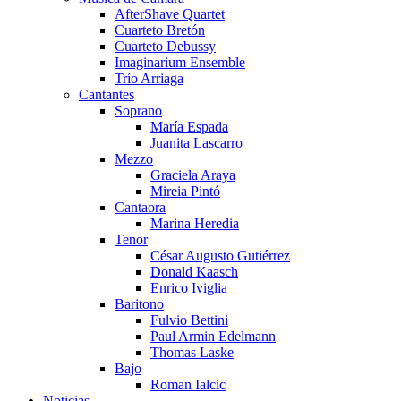
AfterShave Quartet
Cuarteto Bretón
Cuarteto Debussy
Imaginarium Ensemble
Trío Arriaga
Cantantes
Soprano
María Espada
Juanita Lascarro
Mezzo
Graciela Araya
Mireia Pintó
Cantaora
Marina Heredia
Tenor
César Augusto Gutiérrez
Donald Kaasch
Enrico Iviglia
Baritono
Fulvio Bettini
Paul Armin Edelmann
Thomas Laske
Bajo
Roman Ialcic
Noticias