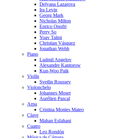
Delyana Lazarova
Ira Levin
Georg Mark
Nicholas Milton
Enrico Onofri
Perry So
Yoav Talmi
Christian Vásquez
Jonathan Webb
Piano
Ludmil Angelov
Alexandre Kantorow
Kun-Woo Paik
Violín
Svetlin Roussev
Violonchelo
Johannes Moser
Aurélien Pascal
Arpa
Cristina Montes Mateo
Clave
Mahan Esfahani
Cuatro
Leo Rondón
Música de Cámara