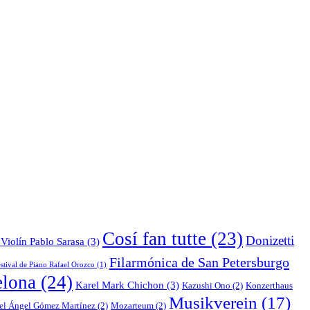
Cosí fan tutte
(23)
Donizetti
Violín Pablo Sarasa
(3)
Filarmónica de San Petersburgo
stival de Piano Rafael Orozco
(1)
elona
(24)
Karel Mark Chichon
(3)
Kazushi Ono
(2)
Konzerthaus
Musikverein
(17)
el Ángel Gómez Martínez
(2)
Mozarteum
(2)