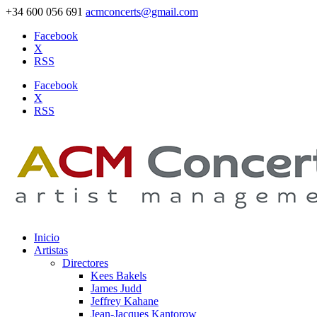
+34 600 056 691
acmconcerts@gmail.com
Facebook
X
RSS
Facebook
X
RSS
Inicio
Artistas
Directores
Kees Bakels
James Judd
Jeffrey Kahane
Jean-Jacques Kantorow