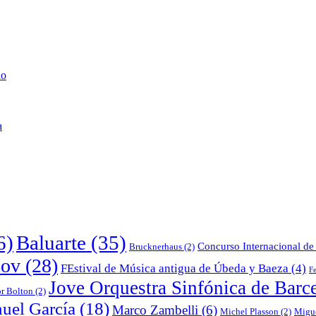
lo
a
6)
Baluarte
(35)
Concurso Internacional de 
Brucknerhaus
(2)
lov
(28)
FEstival de Música antigua de Úbeda y Baeza
(4)
Fe
Jove Orquestra Sinfónica de Barc
or Bolton
(2)
uel García
(18)
Marco Zambelli
(6)
Michel Plasson
(2)
Migu