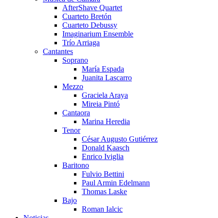
AfterShave Quartet
Cuarteto Bretón
Cuarteto Debussy
Imaginarium Ensemble
Trío Arriaga
Cantantes
Soprano
María Espada
Juanita Lascarro
Mezzo
Graciela Araya
Mireia Pintó
Cantaora
Marina Heredia
Tenor
César Augusto Gutiérrez
Donald Kaasch
Enrico Iviglia
Baritono
Fulvio Bettini
Paul Armin Edelmann
Thomas Laske
Bajo
Roman Ialcic
Noticias