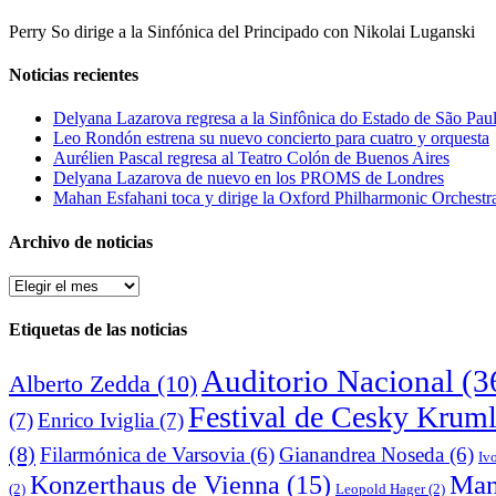
Perry So dirige a la Sinfónica del Principado con Nikolai Luganski
Noticias recientes
Delyana Lazarova regresa a la Sinfônica do Estado de São Pau
Leo Rondón estrena su nuevo concierto para cuatro y orquesta
Aurélien Pascal regresa al Teatro Colón de Buenos Aires
Delyana Lazarova de nuevo en los PROMS de Londres
Mahan Esfahani toca y dirige la Oxford Philharmonic Orchestr
Archivo de noticias
Archivo
de
noticias
Etiquetas de las noticias
Auditorio Nacional
(3
Alberto Zedda
(10)
Festival de Cesky Krum
(7)
Enrico Iviglia
(7)
(8)
Filarmónica de Varsovia
(6)
Gianandrea Noseda
(6)
Iv
Man
Konzerthaus de Vienna
(15)
(2)
Leopold Hager
(2)