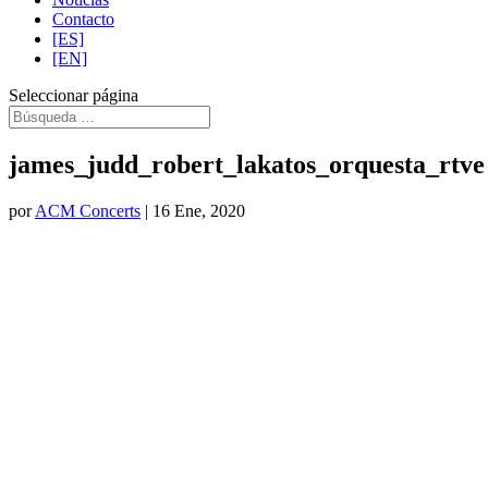
Contacto
[ES]
[EN]
Seleccionar página
james_judd_robert_lakatos_orquesta_rtve
por
ACM Concerts
|
16 Ene, 2020