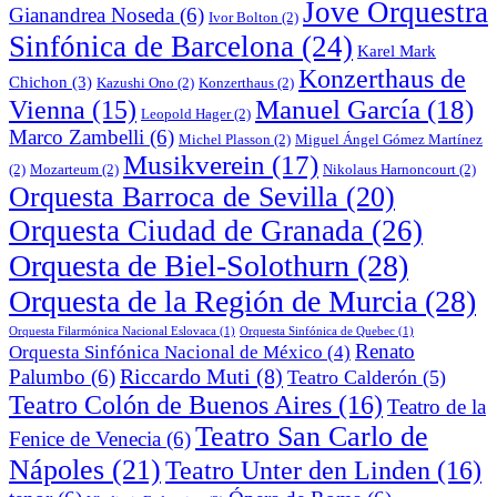
Jove Orquestra
Gianandrea Noseda
(6)
Ivor Bolton
(2)
Sinfónica de Barcelona
(24)
Karel Mark
Konzerthaus de
Chichon
(3)
Kazushi Ono
(2)
Konzerthaus
(2)
Manuel García
(18)
Vienna
(15)
Leopold Hager
(2)
Marco Zambelli
(6)
Michel Plasson
(2)
Miguel Ángel Gómez Martínez
Musikverein
(17)
(2)
Mozarteum
(2)
Nikolaus Harnoncourt
(2)
Orquesta Barroca de Sevilla
(20)
Orquesta Ciudad de Granada
(26)
Orquesta de Biel-Solothurn
(28)
Orquesta de la Región de Murcia
(28)
Orquesta Filarmónica Nacional Eslovaca
(1)
Orquesta Sinfónica de Quebec
(1)
Renato
Orquesta Sinfónica Nacional de México
(4)
Riccardo Muti
(8)
Palumbo
(6)
Teatro Calderón
(5)
Teatro Colón de Buenos Aires
(16)
Teatro de la
Teatro San Carlo de
Fenice de Venecia
(6)
Nápoles
(21)
Teatro Unter den Linden
(16)