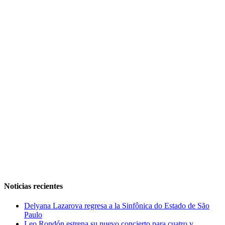
Noticias recientes
Delyana Lazarova regresa a la Sinfônica do Estado de São
Paulo
Leo Rondón estrena su nuevo concierto para cuatro y