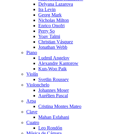
Delyana Lazarova
Ira Levin
Georg Mark
Nicholas Milton
Enrico Onofri
Perry So
Yoav Talmi
Christian Vásquez
Jonathan Webb
Piano
Ludmil Angelov
Alexandre Kantorow
Kun-Woo Paik
Violín
Svetlin Roussev
Violonchelo
Johannes Moser
Aurélien Pascal
Arpa
Cristina Montes Mateo
Clave
Mahan Esfahani
Cuatro
Leo Rondón
Música de Cámara