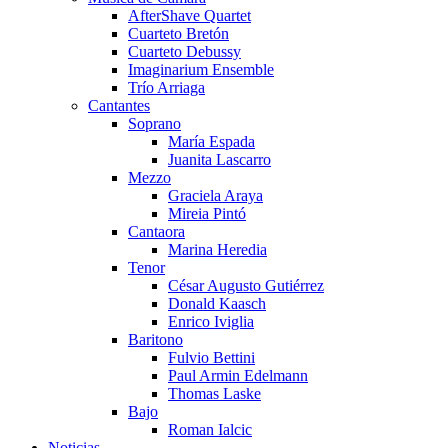
AfterShave Quartet
Cuarteto Bretón
Cuarteto Debussy
Imaginarium Ensemble
Trío Arriaga
Cantantes
Soprano
María Espada
Juanita Lascarro
Mezzo
Graciela Araya
Mireia Pintó
Cantaora
Marina Heredia
Tenor
César Augusto Gutiérrez
Donald Kaasch
Enrico Iviglia
Baritono
Fulvio Bettini
Paul Armin Edelmann
Thomas Laske
Bajo
Roman Ialcic
Noticias