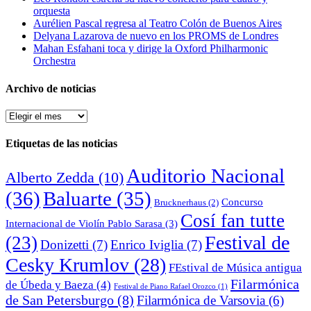
orquesta
Aurélien Pascal regresa al Teatro Colón de Buenos Aires
Delyana Lazarova de nuevo en los PROMS de Londres
Mahan Esfahani toca y dirige la Oxford Philharmonic
Orchestra
Archivo de noticias
Archivo
de
noticias
Etiquetas de las noticias
Auditorio Nacional
Alberto Zedda
(10)
(36)
Baluarte
(35)
Concurso
Brucknerhaus
(2)
Cosí fan tutte
Internacional de Violín Pablo Sarasa
(3)
Festival de
(23)
Donizetti
(7)
Enrico Iviglia
(7)
Cesky Krumlov
(28)
FEstival de Música antigua
Filarmónica
de Úbeda y Baeza
(4)
Festival de Piano Rafael Orozco
(1)
de San Petersburgo
(8)
Filarmónica de Varsovia
(6)