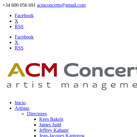
+34 600 056 691
acmconcerts@gmail.com
Facebook
X
RSS
Facebook
X
RSS
Inicio
Artistas
Directores
Kees Bakels
James Judd
Jeffrey Kahane
Jean-Jacques Kantorow