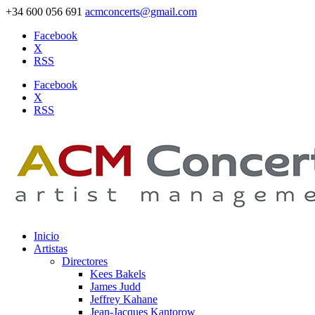
+34 600 056 691
acmconcerts@gmail.com
Facebook
X
RSS
Facebook
X
RSS
Inicio
Artistas
Directores
Kees Bakels
James Judd
Jeffrey Kahane
Jean-Jacques Kantorow