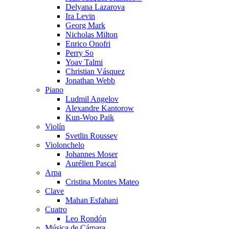
Delyana Lazarova
Ira Levin
Georg Mark
Nicholas Milton
Enrico Onofri
Perry So
Yoav Talmi
Christian Vásquez
Jonathan Webb
Piano
Ludmil Angelov
Alexandre Kantorow
Kun-Woo Paik
Violín
Svetlin Roussev
Violonchelo
Johannes Moser
Aurélien Pascal
Arpa
Cristina Montes Mateo
Clave
Mahan Esfahani
Cuatro
Leo Rondón
Música de Cámara