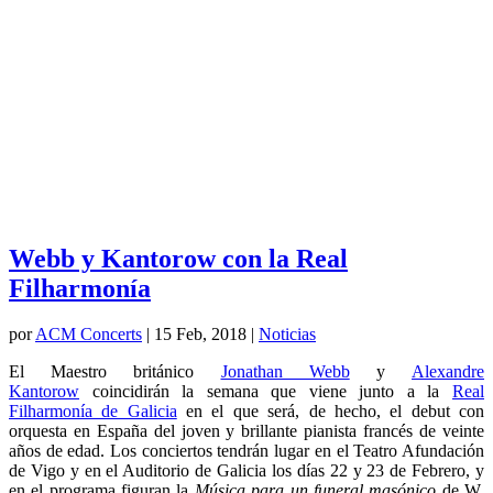
Webb y Kantorow con la Real
Filharmonía
por
ACM Concerts
|
15 Feb, 2018
|
Noticias
El Maestro británico
Jonathan Webb
y
Alexandre
Kantorow
coincidirán la semana que viene junto a la
Real
Filharmonía de Galicia
en el que será, de hecho, el debut con
orquesta en España del joven y brillante pianista francés de veinte
años de edad. Los conciertos tendrán lugar en el Teatro Afundación
de Vigo y en el Auditorio de Galicia los días 22 y 23 de Febrero, y
en el programa figuran la
Música para un funeral masónico
de W.