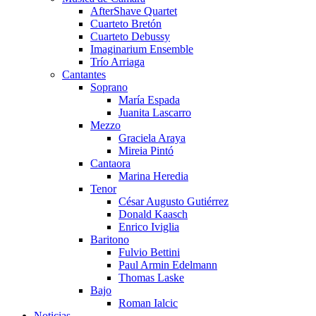
AfterShave Quartet
Cuarteto Bretón
Cuarteto Debussy
Imaginarium Ensemble
Trío Arriaga
Cantantes
Soprano
María Espada
Juanita Lascarro
Mezzo
Graciela Araya
Mireia Pintó
Cantaora
Marina Heredia
Tenor
César Augusto Gutiérrez
Donald Kaasch
Enrico Iviglia
Baritono
Fulvio Bettini
Paul Armin Edelmann
Thomas Laske
Bajo
Roman Ialcic
Noticias