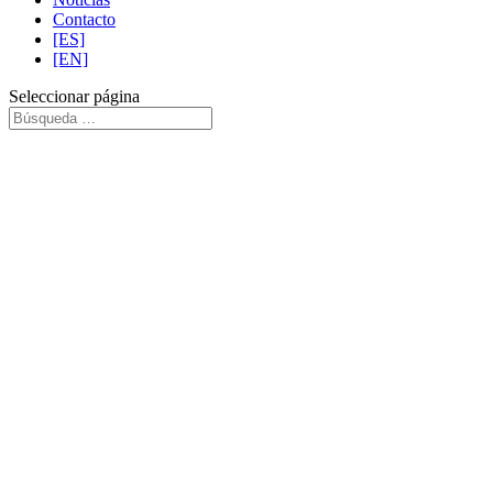
Contacto
[ES]
[EN]
Seleccionar página