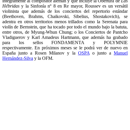
íntegramente al compositor alemán y que incluye la Obertura de
Las
Hébridas
y la Sinfonía nº 8 en Re mayor, Roussev es un versátil
violinista que además de los conciertos del repertorio estándar
(Beethoven, Brahms, Chaikovski, Sibelius, Shostakovich), se
adentra en otros territorios menos trillados como la Serenata para
violín de Bernstein, que ha tocado por todo el mundo bajo la batuta,
entre otros, de Myung-Whun Chung; o los Conciertos de Pantcho
Vladiguerov y Karl Amadeus Hartmann, que además ha grabado
para los sellos FONDAMENTA y POLYMNIE
respectivamente. En próximos meses se le podrá ver de nuevo en
España junto a Rosen Milanov y la
OSPA
o junto a
Manuel
Hernández-Silva
y la OFM.