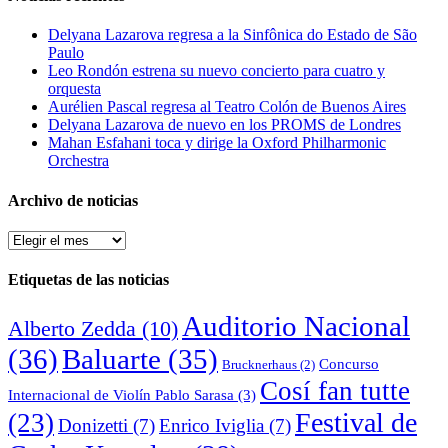
Delyana Lazarova regresa a la Sinfônica do Estado de São
Paulo
Leo Rondón estrena su nuevo concierto para cuatro y
orquesta
Aurélien Pascal regresa al Teatro Colón de Buenos Aires
Delyana Lazarova de nuevo en los PROMS de Londres
Mahan Esfahani toca y dirige la Oxford Philharmonic
Orchestra
Archivo de noticias
Archivo
de
noticias
Etiquetas de las noticias
Auditorio Nacional
Alberto Zedda
(10)
(36)
Baluarte
(35)
Concurso
Brucknerhaus
(2)
Cosí fan tutte
Internacional de Violín Pablo Sarasa
(3)
Festival de
(23)
Donizetti
(7)
Enrico Iviglia
(7)