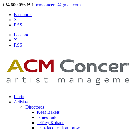
+34 600 056 691
acmconcerts@gmail.com
Facebook
X
RSS
Facebook
X
RSS
Inicio
Artistas
Directores
Kees Bakels
James Judd
Jeffrey Kahane
Jean-Jacques Kantorow