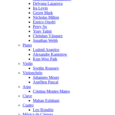
Delyana Lazarova
Ira Levin
Georg Mark
Nicholas Milton
Enrico Onofri
Perry So
Yoav Talmi
Christian Vásquez
Jonathan Webb
Piano
Ludmil Angelov
Alexandre Kantorow
Kun-Woo Paik
Violín
Svetlin Roussev
Violonchelo
Johannes Moser
Aurélien Pascal
Arpa
Cristina Montes Mateo
Clave
Mahan Esfahani
Cuatro
Leo Rondón
Música de Cámara