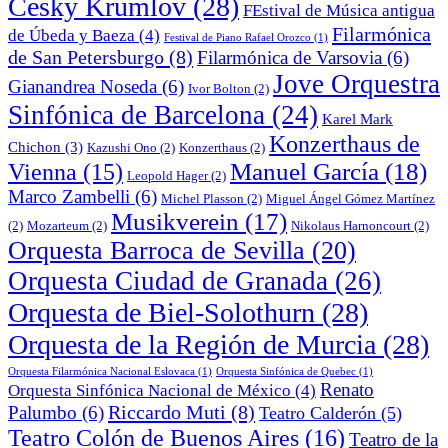
Cesky Krumlov
(28)
FEstival de Música antigua
Filarmónica
de Úbeda y Baeza
(4)
Festival de Piano Rafael Orozco
(1)
de San Petersburgo
(8)
Filarmónica de Varsovia
(6)
Jove Orquestra
Gianandrea Noseda
(6)
Ivor Bolton
(2)
Sinfónica de Barcelona
(24)
Karel Mark
Konzerthaus de
Chichon
(3)
Kazushi Ono
(2)
Konzerthaus
(2)
Manuel García
(18)
Vienna
(15)
Leopold Hager
(2)
Marco Zambelli
(6)
Michel Plasson
(2)
Miguel Ángel Gómez Martínez
Musikverein
(17)
(2)
Mozarteum
(2)
Nikolaus Harnoncourt
(2)
Orquesta Barroca de Sevilla
(20)
Orquesta Ciudad de Granada
(26)
Orquesta de Biel-Solothurn
(28)
Orquesta de la Región de Murcia
(28)
Orquesta Filarmónica Nacional Eslovaca
(1)
Orquesta Sinfónica de Quebec
(1)
Renato
Orquesta Sinfónica Nacional de México
(4)
Riccardo Muti
(8)
Palumbo
(6)
Teatro Calderón
(5)
Teatro Colón de Buenos Aires
(16)
Teatro de la