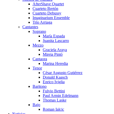
AfterShave Quartet
Cuarteto Bretón
Cuarteto Debussy
Imaginarium Ensemble
Trío Arriaga
Cantantes
Soprano
María Espada
Juanita Lascarro
Mezzo
Graciela Araya
Mireia Pintó
Cantaora
Marina Heredia
Tenor
César Augusto Gutiérrez
Donald Kaasch
Enrico Iviglia
Baritono
Fulvio Bettini
Paul Armin Edelmann
Thomas Laske
Bajo
Roman Ialcic
Noticias