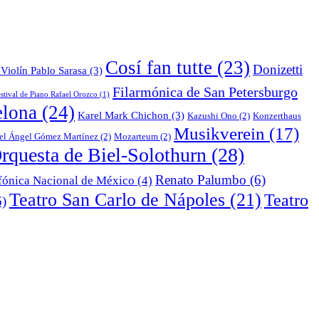
Cosí fan tutte
(23)
Donizetti
Violín Pablo Sarasa
(3)
Filarmónica de San Petersburgo
stival de Piano Rafael Orozco
(1)
elona
(24)
Karel Mark Chichon
(3)
Kazushi Ono
(2)
Konzerthaus
Musikverein
(17)
el Ángel Gómez Martínez
(2)
Mozarteum
(2)
rquesta de Biel-Solothurn
(28)
Renato Palumbo
(6)
fónica Nacional de México
(4)
Teatro San Carlo de Nápoles
(21)
Teatro
)