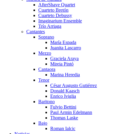
AfterShave Quartet
Cuarteto Bretón
Cuarteto Debussy
Imaginarium Ensemble
Trío Arriaga
Cantantes
Soprano
María Espada
Juanita Lascarro
Mezzo
Graciela Araya
Mireia Pintó
Cantaora
Marina Heredia
Tenor
César Augusto Gutiérrez
Donald Kaasch
Enrico Iviglia
Baritono
Fulvio Bettini
Paul Armin Edelmann
Thomas Laske
Bajo
Roman Ialcic
Noticias