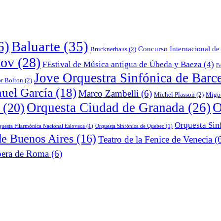
6)
Baluarte
(35)
Concurso Internacional de 
Brucknerhaus
(2)
lov
(28)
FEstival de Música antigua de Úbeda y Baeza
(4)
Fe
Jove Orquestra Sinfónica de Barc
or Bolton
(2)
uel García
(18)
Marco Zambelli
(6)
Michel Plasson
(2)
Migu
O
Orquesta Ciudad de Granada
(26)
(20)
Orquesta Sin
uesta Filarmónica Nacional Eslovaca
(1)
Orquesta Sinfónica de Quebec
(1)
de Buenos Aires
(16)
Teatro de la Fenice de Venecia
(6
era de Roma
(6)