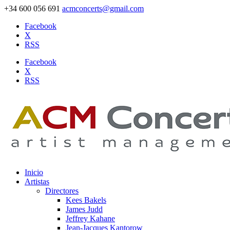
+34 600 056 691
acmconcerts@gmail.com
Facebook
X
RSS
Facebook
X
RSS
Inicio
Artistas
Directores
Kees Bakels
James Judd
Jeffrey Kahane
Jean-Jacques Kantorow