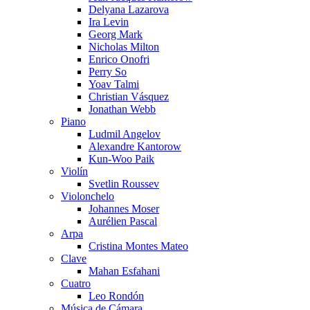
Delyana Lazarova
Ira Levin
Georg Mark
Nicholas Milton
Enrico Onofri
Perry So
Yoav Talmi
Christian Vásquez
Jonathan Webb
Piano
Ludmil Angelov
Alexandre Kantorow
Kun-Woo Paik
Violín
Svetlin Roussev
Violonchelo
Johannes Moser
Aurélien Pascal
Arpa
Cristina Montes Mateo
Clave
Mahan Esfahani
Cuatro
Leo Rondón
Música de Cámara