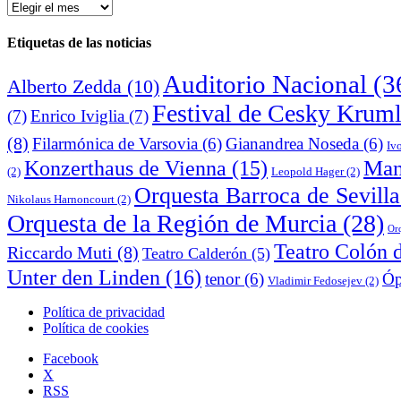
Archivo
de
noticias
Etiquetas de las noticias
Auditorio Nacional
(3
Alberto Zedda
(10)
Festival de Cesky Krum
(7)
Enrico Iviglia
(7)
(8)
Filarmónica de Varsovia
(6)
Gianandrea Noseda
(6)
Iv
Man
Konzerthaus de Vienna
(15)
(2)
Leopold Hager
(2)
Orquesta Barroca de Sevilla
Nikolaus Harnoncourt
(2)
Orquesta de la Región de Murcia
(28)
Orq
Teatro Colón 
Riccardo Muti
(8)
Teatro Calderón
(5)
Unter den Linden
(16)
tenor
(6)
Óp
Vladimir Fedosejev
(2)
Política de privacidad
Política de cookies
Facebook
X
RSS