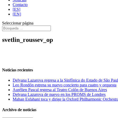
Contacto
[ES]
[EN]
Seleccionar página
svetlin_roussev_op
Noticias recientes
Delyana Lazarova regresa a la Sinfônica do Estado de São Pau
Leo Rondón estrena su nuevo concierto para cuatro y orquesta
Aurélien Pascal regresa al Teatro Colón de Buenos Aires
Delyana Lazarova de nuevo en los PROMS de Londres
Mahan Esfahani toca y dirige la Oxford Philharmonic Orchestr
Archivo de noticias