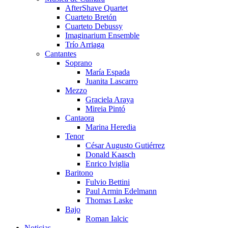
AfterShave Quartet
Cuarteto Bretón
Cuarteto Debussy
Imaginarium Ensemble
Trío Arriaga
Cantantes
Soprano
María Espada
Juanita Lascarro
Mezzo
Graciela Araya
Mireia Pintó
Cantaora
Marina Heredia
Tenor
César Augusto Gutiérrez
Donald Kaasch
Enrico Iviglia
Baritono
Fulvio Bettini
Paul Armin Edelmann
Thomas Laske
Bajo
Roman Ialcic
Noticias