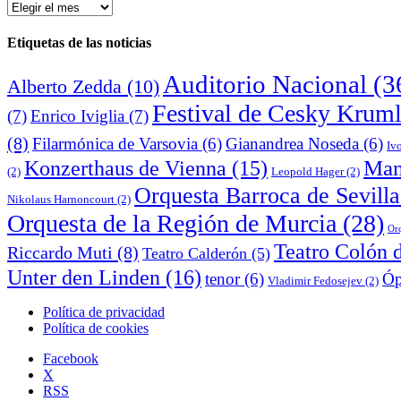
Archivo
de
noticias
Etiquetas de las noticias
Auditorio Nacional
(3
Alberto Zedda
(10)
Festival de Cesky Krum
(7)
Enrico Iviglia
(7)
(8)
Filarmónica de Varsovia
(6)
Gianandrea Noseda
(6)
Iv
Man
Konzerthaus de Vienna
(15)
(2)
Leopold Hager
(2)
Orquesta Barroca de Sevilla
Nikolaus Harnoncourt
(2)
Orquesta de la Región de Murcia
(28)
Orq
Teatro Colón 
Riccardo Muti
(8)
Teatro Calderón
(5)
Unter den Linden
(16)
tenor
(6)
Óp
Vladimir Fedosejev
(2)
Política de privacidad
Política de cookies
Facebook
X
RSS