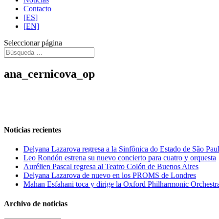
Contacto
[ES]
[EN]
Seleccionar página
ana_cernicova_op
Noticias recientes
Delyana Lazarova regresa a la Sinfônica do Estado de São Pau
Leo Rondón estrena su nuevo concierto para cuatro y orquesta
Aurélien Pascal regresa al Teatro Colón de Buenos Aires
Delyana Lazarova de nuevo en los PROMS de Londres
Mahan Esfahani toca y dirige la Oxford Philharmonic Orchestr
Archivo de noticias