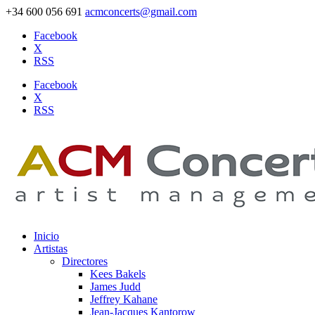
+34 600 056 691
acmconcerts@gmail.com
Facebook
X
RSS
Facebook
X
RSS
Inicio
Artistas
Directores
Kees Bakels
James Judd
Jeffrey Kahane
Jean-Jacques Kantorow