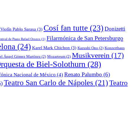
Cosí fan tutte
(23)
Donizetti
Violín Pablo Sarasa
(3)
Filarmónica de San Petersburgo
stival de Piano Rafael Orozco
(1)
elona
(24)
Karel Mark Chichon
(3)
Kazushi Ono
(2)
Konzerthaus
Musikverein
(17)
el Ángel Gómez Martínez
(2)
Mozarteum
(2)
rquesta de Biel-Solothurn
(28)
Renato Palumbo
(6)
fónica Nacional de México
(4)
Teatro San Carlo de Nápoles
(21)
Teatro
)