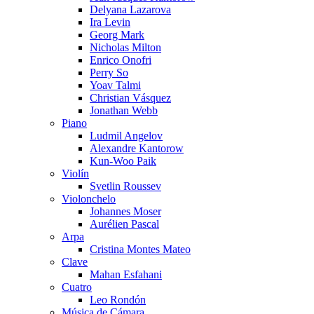
Delyana Lazarova
Ira Levin
Georg Mark
Nicholas Milton
Enrico Onofri
Perry So
Yoav Talmi
Christian Vásquez
Jonathan Webb
Piano
Ludmil Angelov
Alexandre Kantorow
Kun-Woo Paik
Violín
Svetlin Roussev
Violonchelo
Johannes Moser
Aurélien Pascal
Arpa
Cristina Montes Mateo
Clave
Mahan Esfahani
Cuatro
Leo Rondón
Música de Cámara