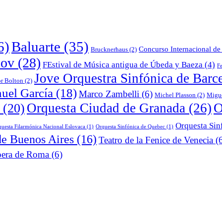
6)
Baluarte
(35)
Concurso Internacional de 
Brucknerhaus
(2)
lov
(28)
FEstival de Música antigua de Úbeda y Baeza
(4)
Fe
Jove Orquestra Sinfónica de Barc
or Bolton
(2)
uel García
(18)
Marco Zambelli
(6)
Michel Plasson
(2)
Migu
O
Orquesta Ciudad de Granada
(26)
(20)
Orquesta Sin
uesta Filarmónica Nacional Eslovaca
(1)
Orquesta Sinfónica de Quebec
(1)
de Buenos Aires
(16)
Teatro de la Fenice de Venecia
(6
era de Roma
(6)