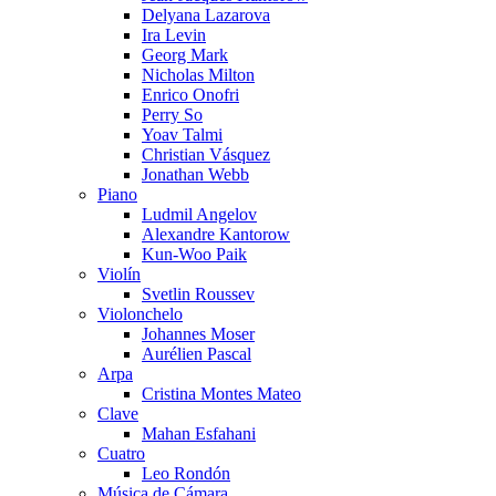
Delyana Lazarova
Ira Levin
Georg Mark
Nicholas Milton
Enrico Onofri
Perry So
Yoav Talmi
Christian Vásquez
Jonathan Webb
Piano
Ludmil Angelov
Alexandre Kantorow
Kun-Woo Paik
Violín
Svetlin Roussev
Violonchelo
Johannes Moser
Aurélien Pascal
Arpa
Cristina Montes Mateo
Clave
Mahan Esfahani
Cuatro
Leo Rondón
Música de Cámara