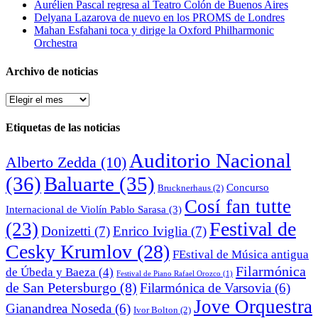
Aurélien Pascal regresa al Teatro Colón de Buenos Aires
Delyana Lazarova de nuevo en los PROMS de Londres
Mahan Esfahani toca y dirige la Oxford Philharmonic
Orchestra
Archivo de noticias
Archivo
de
noticias
Etiquetas de las noticias
Auditorio Nacional
Alberto Zedda
(10)
(36)
Baluarte
(35)
Concurso
Brucknerhaus
(2)
Cosí fan tutte
Internacional de Violín Pablo Sarasa
(3)
Festival de
(23)
Donizetti
(7)
Enrico Iviglia
(7)
Cesky Krumlov
(28)
FEstival de Música antigua
Filarmónica
de Úbeda y Baeza
(4)
Festival de Piano Rafael Orozco
(1)
de San Petersburgo
(8)
Filarmónica de Varsovia
(6)
Jove Orquestra
Gianandrea Noseda
(6)
Ivor Bolton
(2)