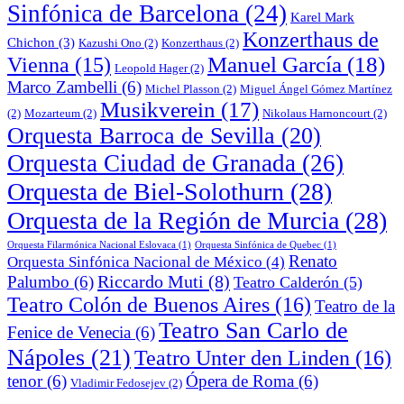
Sinfónica de Barcelona
(24)
Karel Mark
Konzerthaus de
Chichon
(3)
Kazushi Ono
(2)
Konzerthaus
(2)
Manuel García
(18)
Vienna
(15)
Leopold Hager
(2)
Marco Zambelli
(6)
Michel Plasson
(2)
Miguel Ángel Gómez Martínez
Musikverein
(17)
(2)
Mozarteum
(2)
Nikolaus Harnoncourt
(2)
Orquesta Barroca de Sevilla
(20)
Orquesta Ciudad de Granada
(26)
Orquesta de Biel-Solothurn
(28)
Orquesta de la Región de Murcia
(28)
Orquesta Filarmónica Nacional Eslovaca
(1)
Orquesta Sinfónica de Quebec
(1)
Renato
Orquesta Sinfónica Nacional de México
(4)
Riccardo Muti
(8)
Palumbo
(6)
Teatro Calderón
(5)
Teatro Colón de Buenos Aires
(16)
Teatro de la
Teatro San Carlo de
Fenice de Venecia
(6)
Nápoles
(21)
Teatro Unter den Linden
(16)
tenor
(6)
Ópera de Roma
(6)
Vladimir Fedosejev
(2)