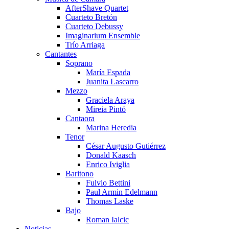
AfterShave Quartet
Cuarteto Bretón
Cuarteto Debussy
Imaginarium Ensemble
Trío Arriaga
Cantantes
Soprano
María Espada
Juanita Lascarro
Mezzo
Graciela Araya
Mireia Pintó
Cantaora
Marina Heredia
Tenor
César Augusto Gutiérrez
Donald Kaasch
Enrico Iviglia
Baritono
Fulvio Bettini
Paul Armin Edelmann
Thomas Laske
Bajo
Roman Ialcic
Noticias