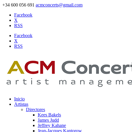
+34 600 056 691
acmconcerts@gmail.com
Facebook
X
RSS
Facebook
X
RSS
Inicio
Artistas
Directores
Kees Bakels
James Judd
Jeffrey Kahane
Jean-Jacques Kantorow