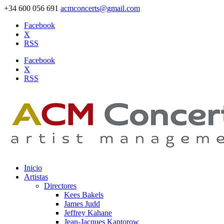
+34 600 056 691
acmconcerts@gmail.com
Facebook
X
RSS
Facebook
X
RSS
Inicio
Artistas
Directores
Kees Bakels
James Judd
Jeffrey Kahane
Jean-Jacques Kantorow