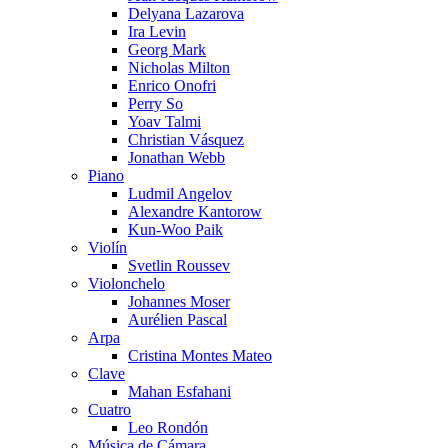
Delyana Lazarova
Ira Levin
Georg Mark
Nicholas Milton
Enrico Onofri
Perry So
Yoav Talmi
Christian Vásquez
Jonathan Webb
Piano
Ludmil Angelov
Alexandre Kantorow
Kun-Woo Paik
Violín
Svetlin Roussev
Violonchelo
Johannes Moser
Aurélien Pascal
Arpa
Cristina Montes Mateo
Clave
Mahan Esfahani
Cuatro
Leo Rondón
Música de Cámara