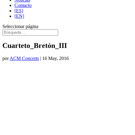
Contacto
[ES]
[EN]
Seleccionar página
Cuarteto_Bretón_III
por
ACM Concerts
|
16 May, 2016