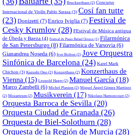
(36)
Baluarte
(35)
Concurso
Brucknerhaus
(2)
Cosí fan tutte
Internacional de Violín Pablo Sarasa
(3)
Festival de
(23)
Donizetti
(7)
Enrico Iviglia
(7)
Cesky Krumlov
(28)
FEstival de Música antigua
Filarmónica
de Úbeda y Baeza
(4)
Festival de Piano Rafael Orozco
(1)
de San Petersburgo
(8)
Filarmónica de Varsovia
(6)
Jove Orquestra
Gianandrea Noseda
(6)
Ivor Bolton
(2)
Sinfónica de Barcelona
(24)
Karel Mark
Konzerthaus de
Chichon
(3)
Kazushi Ono
(2)
Konzerthaus
(2)
Manuel García
(18)
Vienna
(15)
Leopold Hager
(2)
Marco Zambelli
(6)
Michel Plasson
(2)
Miguel Ángel Gómez Martínez
Musikverein
(17)
(2)
Mozarteum
(2)
Nikolaus Harnoncourt
(2)
Orquesta Barroca de Sevilla
(20)
Orquesta Ciudad de Granada
(26)
Orquesta de Biel-Solothurn
(28)
Orquesta de la Región de Murcia
(28)