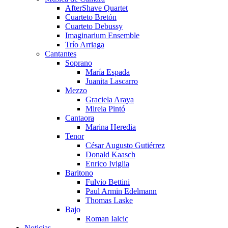
AfterShave Quartet
Cuarteto Bretón
Cuarteto Debussy
Imaginarium Ensemble
Trío Arriaga
Cantantes
Soprano
María Espada
Juanita Lascarro
Mezzo
Graciela Araya
Mireia Pintó
Cantaora
Marina Heredia
Tenor
César Augusto Gutiérrez
Donald Kaasch
Enrico Iviglia
Baritono
Fulvio Bettini
Paul Armin Edelmann
Thomas Laske
Bajo
Roman Ialcic
Noticias