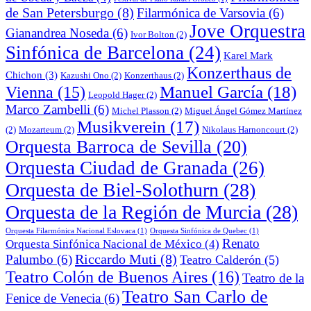
de San Petersburgo
(8)
Filarmónica de Varsovia
(6)
Jove Orquestra
Gianandrea Noseda
(6)
Ivor Bolton
(2)
Sinfónica de Barcelona
(24)
Karel Mark
Konzerthaus de
Chichon
(3)
Kazushi Ono
(2)
Konzerthaus
(2)
Manuel García
(18)
Vienna
(15)
Leopold Hager
(2)
Marco Zambelli
(6)
Michel Plasson
(2)
Miguel Ángel Gómez Martínez
Musikverein
(17)
(2)
Mozarteum
(2)
Nikolaus Harnoncourt
(2)
Orquesta Barroca de Sevilla
(20)
Orquesta Ciudad de Granada
(26)
Orquesta de Biel-Solothurn
(28)
Orquesta de la Región de Murcia
(28)
Orquesta Filarmónica Nacional Eslovaca
(1)
Orquesta Sinfónica de Quebec
(1)
Renato
Orquesta Sinfónica Nacional de México
(4)
Riccardo Muti
(8)
Palumbo
(6)
Teatro Calderón
(5)
Teatro Colón de Buenos Aires
(16)
Teatro de la
Teatro San Carlo de
Fenice de Venecia
(6)