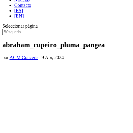
Contacto
[ES]
[EN]
Seleccionar página
abraham_cupeiro_pluma_pangea
por
ACM Concerts
|
9 Abr, 2024