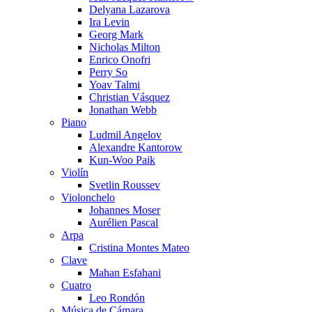
Delyana Lazarova
Ira Levin
Georg Mark
Nicholas Milton
Enrico Onofri
Perry So
Yoav Talmi
Christian Vásquez
Jonathan Webb
Piano
Ludmil Angelov
Alexandre Kantorow
Kun-Woo Paik
Violín
Svetlin Roussev
Violonchelo
Johannes Moser
Aurélien Pascal
Arpa
Cristina Montes Mateo
Clave
Mahan Esfahani
Cuatro
Leo Rondón
Música de Cámara