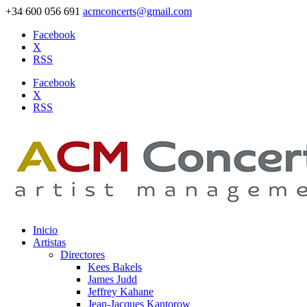
+34 600 056 691
acmconcerts@gmail.com
Facebook
X
RSS
Facebook
X
RSS
Inicio
Artistas
Directores
Kees Bakels
James Judd
Jeffrey Kahane
Jean-Jacques Kantorow