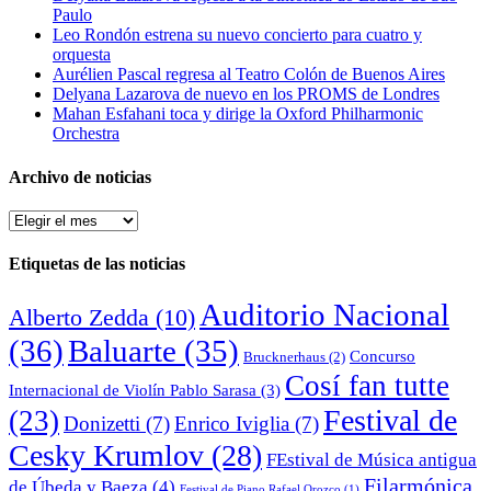
Paulo
Leo Rondón estrena su nuevo concierto para cuatro y
orquesta
Aurélien Pascal regresa al Teatro Colón de Buenos Aires
Delyana Lazarova de nuevo en los PROMS de Londres
Mahan Esfahani toca y dirige la Oxford Philharmonic
Orchestra
Archivo de noticias
Archivo
de
noticias
Etiquetas de las noticias
Auditorio Nacional
Alberto Zedda
(10)
(36)
Baluarte
(35)
Concurso
Brucknerhaus
(2)
Cosí fan tutte
Internacional de Violín Pablo Sarasa
(3)
Festival de
(23)
Donizetti
(7)
Enrico Iviglia
(7)
Cesky Krumlov
(28)
FEstival de Música antigua
Filarmónica
de Úbeda y Baeza
(4)
Festival de Piano Rafael Orozco
(1)