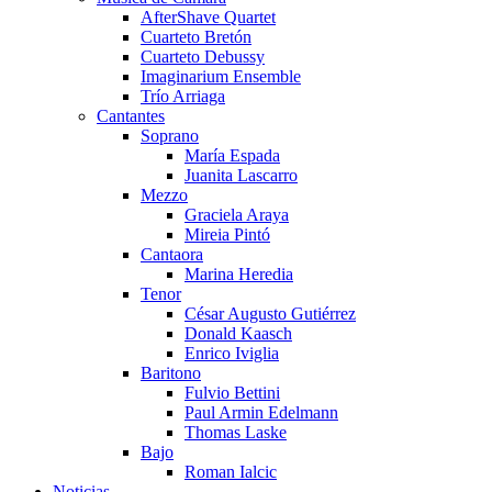
AfterShave Quartet
Cuarteto Bretón
Cuarteto Debussy
Imaginarium Ensemble
Trío Arriaga
Cantantes
Soprano
María Espada
Juanita Lascarro
Mezzo
Graciela Araya
Mireia Pintó
Cantaora
Marina Heredia
Tenor
César Augusto Gutiérrez
Donald Kaasch
Enrico Iviglia
Baritono
Fulvio Bettini
Paul Armin Edelmann
Thomas Laske
Bajo
Roman Ialcic
Noticias