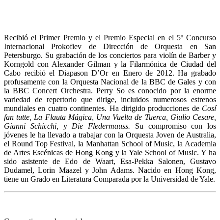
Recibió el Primer Premio y el Premio Especial en el 5º Concurso
Internacional Prokofiev de Dirección de Orquesta en San
Petersburgo. Su grabación de los conciertos para violín de Barber y
Korngold con Alexander Gilman y la Filarmónica de Ciudad del
Cabo recibió el Diapason D’Or en Enero de 2012. Ha grabado
profusamente con la Orquesta Nacional de la BBC de Gales y con
la BBC Concert Orchestra. Perry So es conocido por la enorme
variedad de repertorio que dirige, incluidos numerosos estrenos
mundiales en cuatro continentes. Ha dirigido producciones de
Cosí
fan tutte, La Flauta Mágica, Una Vuelta de Tuerca, Giulio Cesare,
Gianni Schicchi,
y
Die Fledermauss.
Su compromiso con los
jóvenes le ha llevado a trabajar con la Orquesta Joven de Australia,
el Round Top Festival, la Manhattan School of Music, la Academia
de Artes Escénicas de Hong Kong y la Yale School of Music. Y ha
sido asistente de Edo de Waart, Esa-Pekka Salonen, Gustavo
Dudamel, Lorin Maazel y John Adams. Nacido en Hong Kong,
tiene un Grado en Literatura Comparada por la Universidad de Yale.