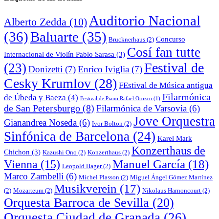
Auditorio Nacional
Alberto Zedda
(10)
(36)
Baluarte
(35)
Concurso
Brucknerhaus
(2)
Cosí fan tutte
Internacional de Violín Pablo Sarasa
(3)
Festival de
(23)
Donizetti
(7)
Enrico Iviglia
(7)
Cesky Krumlov
(28)
FEstival de Música antigua
Filarmónica
de Úbeda y Baeza
(4)
Festival de Piano Rafael Orozco
(1)
de San Petersburgo
(8)
Filarmónica de Varsovia
(6)
Jove Orquestra
Gianandrea Noseda
(6)
Ivor Bolton
(2)
Sinfónica de Barcelona
(24)
Karel Mark
Konzerthaus de
Chichon
(3)
Kazushi Ono
(2)
Konzerthaus
(2)
Manuel García
(18)
Vienna
(15)
Leopold Hager
(2)
Marco Zambelli
(6)
Michel Plasson
(2)
Miguel Ángel Gómez Martínez
Musikverein
(17)
(2)
Mozarteum
(2)
Nikolaus Harnoncourt
(2)
Orquesta Barroca de Sevilla
(20)
Orquesta Ciudad de Granada
(26)