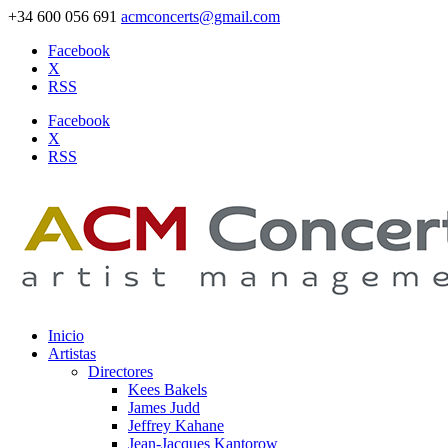
+34 600 056 691
acmconcerts@gmail.com
Facebook
X
RSS
Facebook
X
RSS
Inicio
Artistas
Directores
Kees Bakels
James Judd
Jeffrey Kahane
Jean-Jacques Kantorow