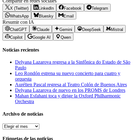
Compartir en redes sociales
X (Twitter)
LinkedIn
Facebook
Telegram
WhatsApp
Bluesky
Email
Resumir con IA
ChatGPT
Claude
Gemini
DeepSeek
Mistral
Copilot
Google AI
Qwen
Noticias recientes
Delyana Lazarova regresa a la Sinfônica do Estado de São
Paulo
Leo Rondón estrena su nuevo concierto para cuatro y
orquesta
Aurélien Pascal regresa al Teatro Colón de Buenos Aires
Delyana Lazarova de nuevo en los PROMS de Londres
Mahan Esfahani toca y dirige la Oxford Philharmonic
Orchestra
Archivo de noticias
Archivo
de
noticias
Etiquetas de las noticias