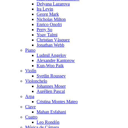
Delyana Lazarova
Ira Levin
Georg Mark
Nicholas Milton
Enrico Onofri
Perry So
Yoav Talmi
Christian Vásquez
Jonathan Webb
Piano
Ludmil Angelov
Alexandre Kantorow
Kun-Woo Paik
Violín
Svetlin Roussev
Violonchelo
Johannes Moser
Aurélien Pascal
Arpa
Cristina Montes Mateo
Clave
Mahan Esfahani
Cuatro
Leo Rondón
Música de Cámara