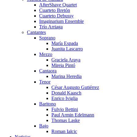
AfterShave Quartet
Cuarteto Bretón
Cuarteto Debussy
Imaginarium Ensemble
Trío Arriaga
Cantantes
Soprano
María Espada
Juanita Lascarro
Mezzo
Graciela Araya
Mireia Pintó
Cantaora
Marina Heredia
Tenor
César Augusto Gutiérrez
Donald Kaasch
Enrico Iviglia
Baritono
Fulvio Bettini
Paul Armin Edelmann
Thomas Laske
Bajo
Roman Ialcic
Noticias