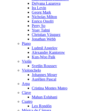
Delyana Lazarova
Ira Levin
Georg Mark
Nicholas Milton
Enrico Onofri
Perry So
Yoav Talmi
Christian Vásquez
Jonathan Webb
Piano
Ludmil Angelov
Alexandre Kantorow
Kun-Woo Paik
Violín
Svetlin Roussev
Violonchelo
Johannes Moser
Aurélien Pascal
Arpa
Cristina Montes Mateo
Clave
Mahan Esfahani
Cuatro
Leo Rondón
Música de Cámara