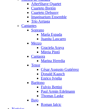
AfterShave Quartet
Cuarteto Bretón
Cuarteto Debussy
Imaginarium Ensemble
Trío Arriaga
Cantantes
Soprano
María Espada
Juanita Lascarro
Mezzo
Graciela Araya
Mireia Pintó
Cantaora
Marina Heredia
Tenor
César Augusto Gutiérrez
Donald Kaasch
Enrico Iviglia
Baritono
Fulvio Bettini
Paul Armin Edelmann
Thomas Laske
Bajo
Roman Ialcic
Noticias