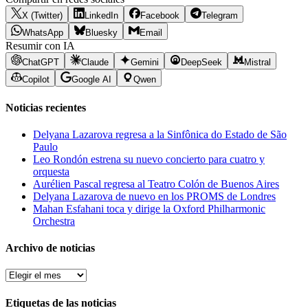
X (Twitter)
LinkedIn
Facebook
Telegram
WhatsApp
Bluesky
Email
Resumir con IA
ChatGPT
Claude
Gemini
DeepSeek
Mistral
Copilot
Google AI
Qwen
Noticias recientes
Delyana Lazarova regresa a la Sinfônica do Estado de São
Paulo
Leo Rondón estrena su nuevo concierto para cuatro y
orquesta
Aurélien Pascal regresa al Teatro Colón de Buenos Aires
Delyana Lazarova de nuevo en los PROMS de Londres
Mahan Esfahani toca y dirige la Oxford Philharmonic
Orchestra
Archivo de noticias
Archivo
de
noticias
Etiquetas de las noticias