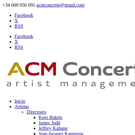
+34 600 056 691
acmconcerts@gmail.com
Facebook
X
RSS
Facebook
X
RSS
Inicio
Artistas
Directores
Kees Bakels
James Judd
Jeffrey Kahane
Jean-Jacques Kantorow