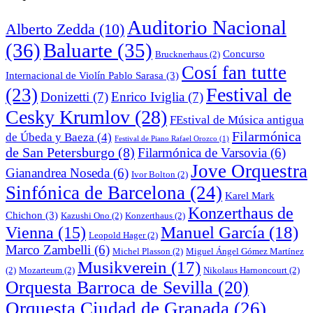
Auditorio Nacional
Alberto Zedda
(10)
(36)
Baluarte
(35)
Concurso
Brucknerhaus
(2)
Cosí fan tutte
Internacional de Violín Pablo Sarasa
(3)
Festival de
(23)
Donizetti
(7)
Enrico Iviglia
(7)
Cesky Krumlov
(28)
FEstival de Música antigua
Filarmónica
de Úbeda y Baeza
(4)
Festival de Piano Rafael Orozco
(1)
de San Petersburgo
(8)
Filarmónica de Varsovia
(6)
Jove Orquestra
Gianandrea Noseda
(6)
Ivor Bolton
(2)
Sinfónica de Barcelona
(24)
Karel Mark
Konzerthaus de
Chichon
(3)
Kazushi Ono
(2)
Konzerthaus
(2)
Manuel García
(18)
Vienna
(15)
Leopold Hager
(2)
Marco Zambelli
(6)
Michel Plasson
(2)
Miguel Ángel Gómez Martínez
Musikverein
(17)
(2)
Mozarteum
(2)
Nikolaus Harnoncourt
(2)
Orquesta Barroca de Sevilla
(20)
Orquesta Ciudad de Granada
(26)