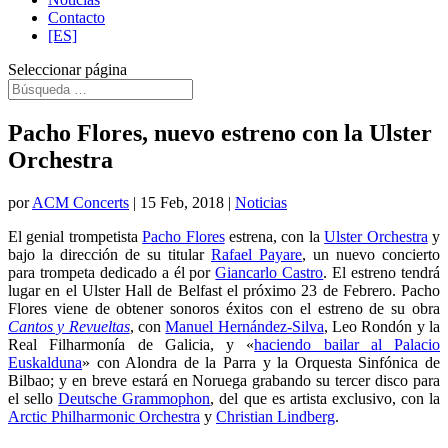
Contacto
[ES]
Seleccionar página
Pacho Flores, nuevo estreno con la Ulster
Orchestra
por
ACM Concerts
|
15 Feb, 2018
|
Noticias
El genial trompetista
Pacho Flores
estrena, con la
Ulster Orchestra
y
bajo la dirección de su titular
Rafael Payare
, un nuevo concierto
para trompeta dedicado a él por
Giancarlo Castro
. El estreno tendrá
lugar en el Ulster Hall de Belfast el próximo 23 de Febrero. Pacho
Flores viene de obtener sonoros éxitos con el estreno de su obra
Cantos y Revueltas
, con
Manuel Hernández-Silva
, Leo Rondón y la
Real Filharmonía de Galicia, y «
haciendo bailar al Palacio
Euskalduna
» con Alondra de la Parra y la Orquesta Sinfónica de
Bilbao; y en breve estará en Noruega grabando su tercer disco para
el sello
Deutsche Grammophon
, del que es artista exclusivo, con la
Arctic Philharmonic Orchestra
y
Christian Lindberg
.