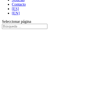
Contacto
[ES]
[EN]
Seleccionar página