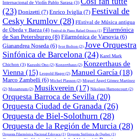
Cosí fan tutte
Internacional de Violín Pablo Sarasa
(3)
Festival de
(23)
Donizetti
(7)
Enrico Iviglia
(7)
Cesky Krumlov
(28)
FEstival de Música antigua
Filarmónica
de Úbeda y Baeza
(4)
Festival de Piano Rafael Orozco
(1)
de San Petersburgo
(8)
Filarmónica de Varsovia
(6)
Jove Orquestra
Gianandrea Noseda
(6)
Ivor Bolton
(2)
Sinfónica de Barcelona
(24)
Karel Mark
Konzerthaus de
Chichon
(3)
Kazushi Ono
(2)
Konzerthaus
(2)
Manuel García
(18)
Vienna
(15)
Leopold Hager
(2)
Marco Zambelli
(6)
Michel Plasson
(2)
Miguel Ángel Gómez Martínez
Musikverein
(17)
(2)
Mozarteum
(2)
Nikolaus Harnoncourt
(2)
Orquesta Barroca de Sevilla
(20)
Orquesta Ciudad de Granada
(26)
Orquesta de Biel-Solothurn
(28)
Orquesta de la Región de Murcia
(28)
Orquesta Filarmónica Nacional Eslovaca
(1)
Orquesta Sinfónica de Quebec
(1)