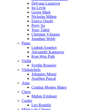
Delyana Lazarova
Ira Levin
Georg Mark
Nicholas Milton
Enrico Onofri
Perry So
Yoav Talmi
Christian Vásquez
Jonathan Webb
Piano
Ludmil Angelov
Alexandre Kantorow
Kun-Woo Paik
Violín
Svetlin Roussev
Violonchelo
Johannes Moser
Aurélien Pascal
Arpa
Cristina Montes Mateo
Clave
Mahan Esfahani
Cuatro
Leo Rondón
Música de Cámara