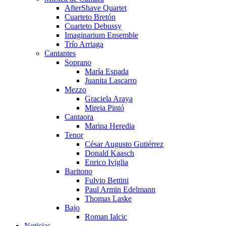
AfterShave Quartet
Cuarteto Bretón
Cuarteto Debussy
Imaginarium Ensemble
Trío Arriaga
Cantantes
Soprano
María Espada
Juanita Lascarro
Mezzo
Graciela Araya
Mireia Pintó
Cantaora
Marina Heredia
Tenor
César Augusto Gutiérrez
Donald Kaasch
Enrico Iviglia
Baritono
Fulvio Bettini
Paul Armin Edelmann
Thomas Laske
Bajo
Roman Ialcic
Noticias