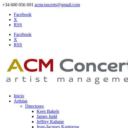
+34 600 056 691
acmconcerts@gmail.com
Facebook
X
RSS
Facebook
X
RSS
Inicio
Artistas
Directores
Kees Bakels
James Judd
Jeffrey Kahane
Jean-Jacques Kantorow