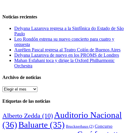
Noticias recientes
Delyana Lazarova regresa a la Sinfônica do Estado de São
Paulo
Leo Rondón estrena su nuevo concierto para cuatro y
orquesta
Aurélien Pascal regresa al Teatro Colón de Buenos Aires
Delyana Lazarova de nuevo en los PROMS de Londres
Mahan Esfahani toca y dirige la Oxford Philharmonic
Orchestra
Archivo de noticias
Archivo
de
noticias
Etiquetas de las noticias
Auditorio Nacional
Alberto Zedda
(10)
(36)
Baluarte
(35)
Concurso
Brucknerhaus
(2)