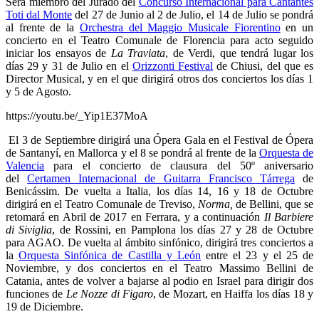
Será miembro del Jurado del
Concurso Internacional para Cantantes
Toti dal Monte
del 27 de Junio al 2 de Julio, el 14 de Julio se pondrá
al frente de la
Orchestra del Maggio Musicale Fiorentino
en un
concierto en el Teatro Comunale de Florencia para acto seguido
iniciar los ensayos de
La Traviata
, de Verdi, que tendrá lugar los
días 29 y 31 de Julio
en el
Orizzonti Festival
de Chiusi, del que es
Director Musical, y en el que dirigirá otros dos conciertos los días 1
y 5 de Agosto.
https://youtu.be/_Yip1E37MoA
El 3 de Septiembre dirigirá una Ópera Gala en el Festival de Ópera
de Santanyí, en Mallorca y el 8 se pondrá al frente de la
Orquesta de
Valencia
para el concierto de clausura del 50º aniversario
del
Certamen Internacional de Guitarra Francisco Tárrega
de
Benicássim. De vuelta a Italia, los días 14, 16 y 18 de Octubre
dirigirá en el Teatro Comunale de Treviso,
Norma,
de Bellini, que se
retomará en Abril de 2017 en Ferrara, y a continuación
Il Barbiere
di Siviglia
, de Rossini, en Pamplona los días 27 y 28 de Octubre
para AGAO. De vuelta al ámbito sinfónico, dirigirá tres conciertos a
la
Orquesta Sinfónica de Castilla y León
entre el 23 y el 25 de
Noviembre, y dos conciertos en el Teatro Massimo Bellini de
Catania, antes de volver a bajarse al podio en Israel para dirigir dos
funciones de
Le Nozze di Figaro
, de Mozart, en Haiffa los días 18 y
19 de Diciembre.