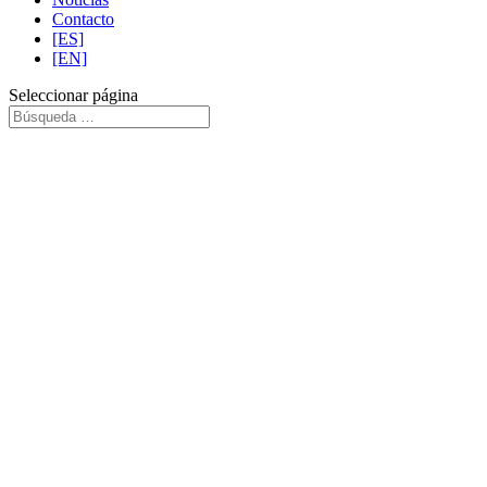
Contacto
[ES]
[EN]
Seleccionar página