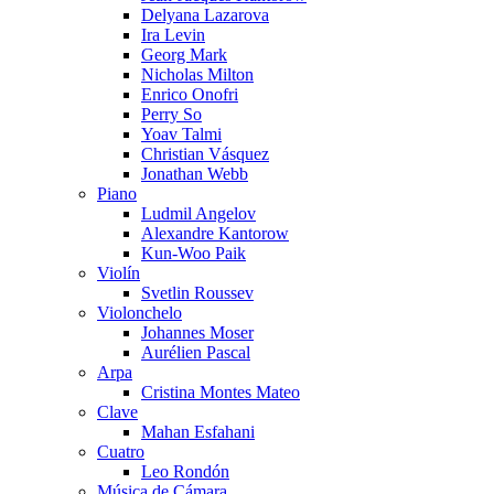
Delyana Lazarova
Ira Levin
Georg Mark
Nicholas Milton
Enrico Onofri
Perry So
Yoav Talmi
Christian Vásquez
Jonathan Webb
Piano
Ludmil Angelov
Alexandre Kantorow
Kun-Woo Paik
Violín
Svetlin Roussev
Violonchelo
Johannes Moser
Aurélien Pascal
Arpa
Cristina Montes Mateo
Clave
Mahan Esfahani
Cuatro
Leo Rondón
Música de Cámara