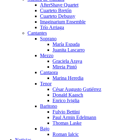
AfterShave Quartet
Cuarteto Bretón
Cuarteto Debussy
Imaginarium Ensemble
Trío Arriaga
Cantantes
Soprano
María Espada
Juanita Lascarro
Mezzo
Graciela Araya
Mireia Pintó
Cantaora
Marina Heredia
Tenor
César Augusto Gutiérrez
Donald Kaasch
Enrico Iviglia
Baritono
Fulvio Bettini
Paul Armin Edelmann
Thomas Laske
Bajo
Roman Ialcic
Noticias