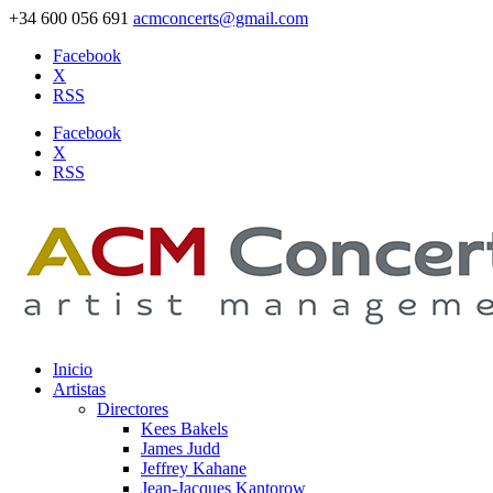
+34 600 056 691
acmconcerts@gmail.com
Facebook
X
RSS
Facebook
X
RSS
Inicio
Artistas
Directores
Kees Bakels
James Judd
Jeffrey Kahane
Jean-Jacques Kantorow