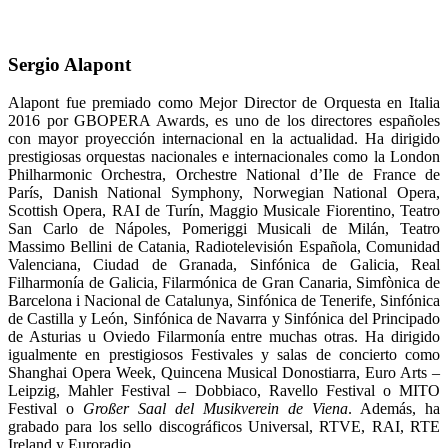
Sergio Alapont
Alapont fue premiado como Mejor Director de Orquesta en Italia
2016 por GBOPERA Awards, es uno de los directores españoles
con mayor proyección internacional en la actualidad. Ha dirigido
prestigiosas orquestas nacionales e internacionales como la London
Philharmonic Orchestra, Orchestre National d’Ile de France de
París, Danish National Symphony, Norwegian National Opera,
Scottish Opera, RAI de Turín, Maggio Musicale Fiorentino, Teatro
San Carlo de Nápoles, Pomeriggi Musicali de Milán, Teatro
Massimo Bellini de Catania, Radiotelevisión Española, Comunidad
Valenciana, Ciudad de Granada, Sinfónica de Galicia, Real
Filharmonía de Galicia, Filarmónica de Gran Canaria, Simfònica de
Barcelona i Nacional de Catalunya, Sinfónica de Tenerife, Sinfónica
de Castilla y León, Sinfónica de Navarra y Sinfónica del Principado
de Asturias u Oviedo Filarmonía entre muchas otras. Ha dirigido
igualmente en prestigiosos Festivales y salas de concierto como
Shanghai Opera Week, Quincena Musical Donostiarra, Euro Arts –
Leipzig, Mahler Festival – Dobbiaco, Ravello Festival o MITO
Festival o
Großer Saal del Musikverein de Viena
. Además, ha
grabado para los sello discográficos Universal, RTVE, RAI, RTE
Ireland y Euroradio.