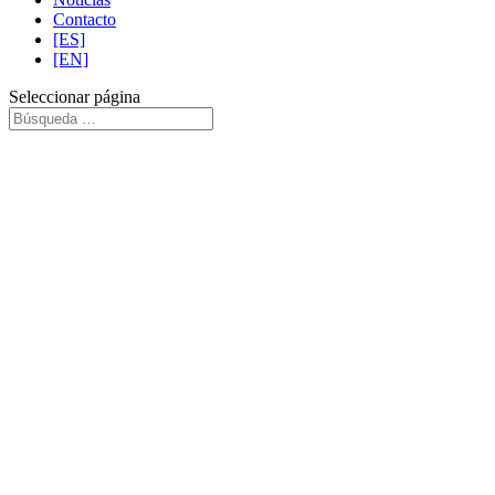
Contacto
[ES]
[EN]
Seleccionar página