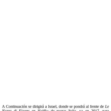
A Continuación se dirigirá a Israel, donde se pondrá al frente de
Le
Nozze di Figaro
en Haiffa; de nuevo Italia, ya en 2017, para