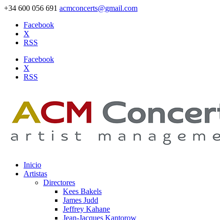
+34 600 056 691
acmconcerts@gmail.com
Facebook
X
RSS
Facebook
X
RSS
Inicio
Artistas
Directores
Kees Bakels
James Judd
Jeffrey Kahane
Jean-Jacques Kantorow