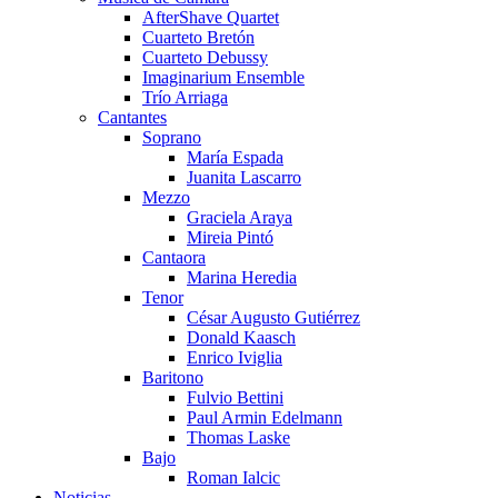
AfterShave Quartet
Cuarteto Bretón
Cuarteto Debussy
Imaginarium Ensemble
Trío Arriaga
Cantantes
Soprano
María Espada
Juanita Lascarro
Mezzo
Graciela Araya
Mireia Pintó
Cantaora
Marina Heredia
Tenor
César Augusto Gutiérrez
Donald Kaasch
Enrico Iviglia
Baritono
Fulvio Bettini
Paul Armin Edelmann
Thomas Laske
Bajo
Roman Ialcic
Noticias