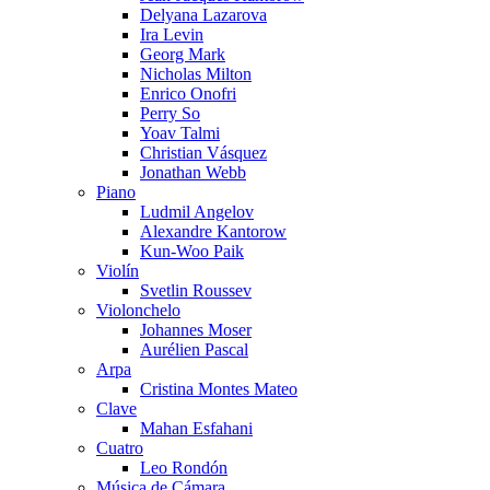
Delyana Lazarova
Ira Levin
Georg Mark
Nicholas Milton
Enrico Onofri
Perry So
Yoav Talmi
Christian Vásquez
Jonathan Webb
Piano
Ludmil Angelov
Alexandre Kantorow
Kun-Woo Paik
Violín
Svetlin Roussev
Violonchelo
Johannes Moser
Aurélien Pascal
Arpa
Cristina Montes Mateo
Clave
Mahan Esfahani
Cuatro
Leo Rondón
Música de Cámara