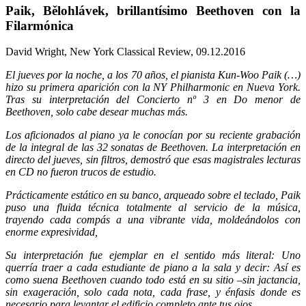
Paik, Bělohlávek, brillantísimo Beethoven con la
Filarmónica
David Wright, New York Classical Review, 09.12.2016
El jueves por la noche, a los 70 años, el pianista Kun-Woo Paik (…)
hizo su primera aparición con la NY Philharmonic en Nueva York.
Tras su interpretación del Concierto nº 3 en Do menor de
Beethoven, solo cabe desear muchas más.
Los aficionados al piano ya le conocían por su reciente grabación
de la integral de las 32 sonatas de Beethoven. La interpretación en
directo del jueves, sin filtros, demostró que esas magistrales lecturas
en CD no fueron trucos de estudio.
Prácticamente estático en su banco, arqueado sobre el teclado, Paik
puso una fluida técnica totalmente al servicio de la música,
trayendo cada compás a una vibrante vida, moldeándolos con
enorme expresividad,
Su interpretación fue ejemplar en el sentido más literal: Uno
querría traer a cada estudiante de piano a la sala y decir: Así es
como suena Beethoven cuando todo está en su sitio –sin jactancia,
sin exageración, solo cada nota, cada frase, y énfasis donde es
necesario para levantar el edificio completo ante tus ojos,