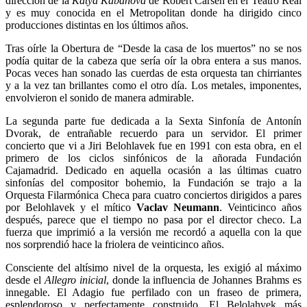
dirección de la
Katya Kabanova
de Robert Carsen en el Teatro Real
y es muy conocida en el Metropolitan donde ha dirigido cinco
producciones distintas en los últimos años.
Tras oírle la Obertura de “Desde la casa de los muertos” no se nos
podía quitar de la cabeza que sería oír la obra entera a sus manos.
Pocas veces han sonado las cuerdas de esta orquesta tan chirriantes
y a la vez tan brillantes como el otro día. Los metales, imponentes,
envolvieron el sonido de manera admirable.
La segunda parte fue dedicada a la Sexta Sinfonía de Antonín
Dvorak, de entrañable recuerdo para un servidor. El primer
concierto que vi a Jiri Belohlavek fue en 1991 con esta obra, en el
primero de los ciclos sinfónicos de la añorada Fundación
Cajamadrid. Dedicado en aquella ocasión a las últimas cuatro
sinfonías del compositor bohemio, la Fundación se trajo a la
Orquesta Filarmónica Checa para cuatro conciertos dirigidos a pares
por Belohlavek y el mítico
Vaclav Neumann
. Veinticinco años
después, parece que el tiempo no pasa por el director checo. La
fuerza que imprimió a la versión me recordó a aquella con la que
nos sorprendió hace la friolera de veinticinco años.
Consciente del altísimo nivel de la orquesta, les exigió al máximo
desde el
Allegro inicial
, donde la influencia de Johannes Brahms es
innegable. El Adagio fue perfilado con un fraseo de primera,
esplendoroso y perfectamente construido. El Belolahvek más