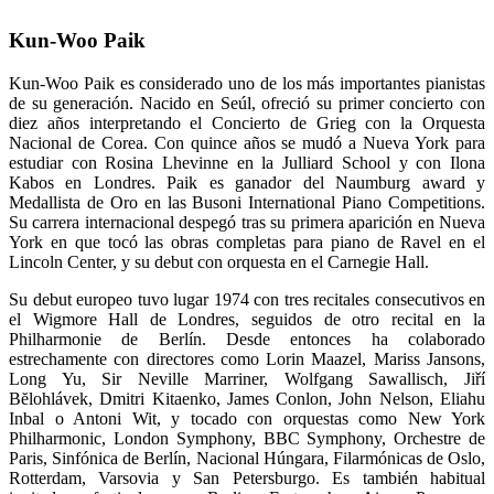
Kun-Woo Paik
Kun-Woo Paik es considerado uno de los más importantes pianistas
de su generación. Nacido en Seúl, ofreció su primer concierto con
diez años interpretando el Concierto de Grieg con la Orquesta
Nacional de Corea. Con quince años se mudó a Nueva York para
estudiar con Rosina Lhevinne en la Julliard School y con Ilona
Kabos en Londres. Paik es ganador del Naumburg award y
Medallista de Oro en las Busoni International Piano Competitions.
Su carrera internacional despegó tras su primera aparición en Nueva
York en que tocó las obras completas para piano de Ravel en el
Lincoln Center, y su debut con orquesta en el Carnegie Hall.
Su debut europeo tuvo lugar 1974 con tres recitales consecutivos en
el Wigmore Hall de Londres, seguidos de otro recital en la
Philharmonie de Berlín. Desde entonces ha colaborado
estrechamente con directores como Lorin Maazel, Mariss Jansons,
Long Yu, Sir Neville Marriner, Wolfgang Sawallisch, Jiří
Bĕlohlávek, Dmitri Kitaenko, James Conlon, John Nelson, Eliahu
Inbal o Antoni Wit, y tocado con orquestas como New York
Philharmonic, London Symphony, BBC Symphony, Orchestre de
Paris, Sinfónica de Berlín, Nacional Húngara, Filarmónicas de Oslo,
Rotterdam, Varsovia y San Petersburgo. Es también habitual