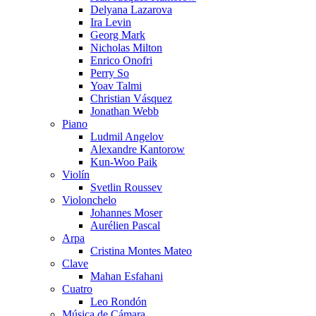
Delyana Lazarova
Ira Levin
Georg Mark
Nicholas Milton
Enrico Onofri
Perry So
Yoav Talmi
Christian Vásquez
Jonathan Webb
Piano
Ludmil Angelov
Alexandre Kantorow
Kun-Woo Paik
Violín
Svetlin Roussev
Violonchelo
Johannes Moser
Aurélien Pascal
Arpa
Cristina Montes Mateo
Clave
Mahan Esfahani
Cuatro
Leo Rondón
Música de Cámara