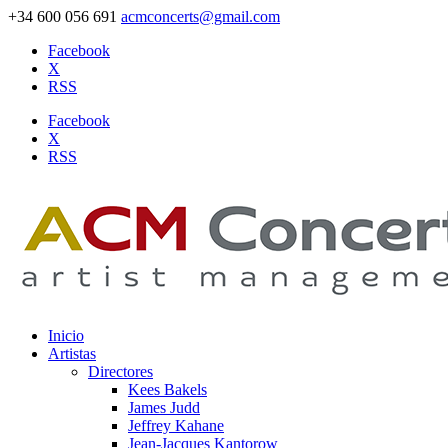
+34 600 056 691
acmconcerts@gmail.com
Facebook
X
RSS
Facebook
X
RSS
Inicio
Artistas
Directores
Kees Bakels
James Judd
Jeffrey Kahane
Jean-Jacques Kantorow