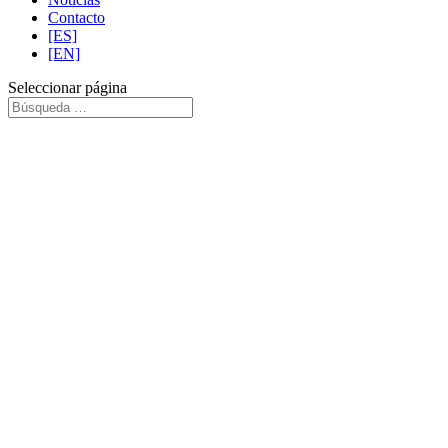
Contacto
[ES]
[EN]
Seleccionar página