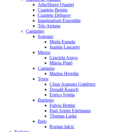
AfterShave Quartet
Cuarteto Bretón
Cuarteto Debussy
Imaginarium Ensemble
Trío Arriaga
Cantantes
Soprano
María Espada
Juanita Lascarro
Mezzo
Graciela Araya
Mireia Pintó
Cantaora
Marina Heredia
Tenor
César Augusto Gutiérrez
Donald Kaasch
Enrico Iviglia
Baritono
Fulvio Bettini
Paul Armin Edelmann
Thomas Laske
Bajo
Roman Ialcic
Noticias