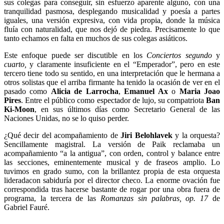
sus colegas para conseguir, sin esfuerzo aparente alguno, con una
tranquilidad pasmosa, desplegando musicalidad y poesía a partes
iguales, una versión expresiva, con vida propia, donde la música
fluía con naturalidad, que nos dejó de piedra. Precisamente lo que
tanto echamos en falta en muchos de sus colegas asiáticos.
Este enfoque puede ser discutible en los
Conciertos segundo
y
cuarto,
y claramente insuficiente en el “Emperador”, pero en este
tercero tiene todo su sentido, en una interpretación que le hermana a
otros solistas que el arriba firmante ha tenido la ocasión de ver en el
pasado como
Alicia de Larrocha
,
Emanuel Ax
o
Maria Joao
Pires
.
Entre el público como espectador de lujo, su compatriota
Ban
Ki-Moon
, en sus últimos días como Secretario General de las
Naciones Unidas, no se lo quiso perder.
¿Qué decir del acompañamiento de
Jiri Belohlavek
y la orquesta?
Sencillamente magistral. La versión de Paik reclamaba un
acompañamiento “a la antigua”, con orden, control y balance entre
las secciones, eminentemente musical y de fraseos amplio. Lo
tuvimos en grado sumo, con la brillantez propia de esta orquesta
lideradacon sabiduría por el director checo.
La enorme ovación fue
correspondida tras hacerse bastante de rogar por una obra fuera de
programa, la tercera de las
Romanzas sin palabras, op. 17
de
Gabriel Fauré.