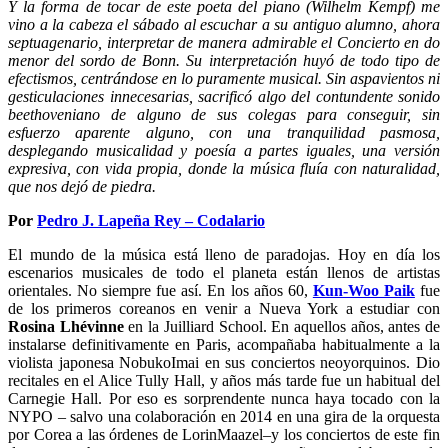
Y la forma de tocar de este poeta del piano (Wilhelm Kempf) me
vino a la cabeza el sábado al escuchar a su antiguo alumno, ahora
septuagenario, interpretar de manera admirable el Concierto en do
menor del sordo de Bonn. Su interpretación huyó de todo tipo de
efectismos, centrándose en lo puramente musical. Sin aspavientos ni
gesticulaciones innecesarias, sacrificó algo del contundente sonido
beethoveniano de alguno de sus colegas para conseguir, sin
esfuerzo aparente alguno, con una tranquilidad pasmosa,
desplegando musicalidad y poesía a partes iguales, una versión
expresiva, con vida propia, donde la música fluía con naturalidad,
que nos dejó de piedra.
Por
Pedro J. Lapeña Rey – Codalario
El mundo de la música está lleno de paradojas. Hoy en día los
escenarios musicales de todo el planeta están llenos de artistas
orientales. No siempre fue así. En los años 60,
Kun-Woo Paik
fue
de los primeros coreanos en venir a Nueva York a estudiar con
Rosina Lhévinne
en la Juilliard School. En aquellos años, antes de
instalarse definitivamente en Paris, acompañaba habitualmente a la
violista japonesa NobukoImai en sus conciertos neoyorquinos. Dio
recitales en el Alice Tully Hall, y años más tarde fue un habitual del
Carnegie Hall. Por eso es sorprendente nunca haya tocado con la
NYPO – salvo una colaboración en 2014 en una gira de la orquesta
por Corea a las órdenes de LorinMaazel–y los conciertos de este fin