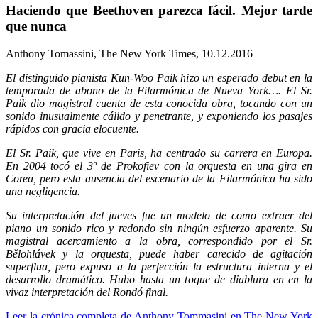
Haciendo que Beethoven parezca fácil. Mejor tarde
que nunca
Anthony Tomassini, The New York Times, 10.12.2016
El distinguido pianista Kun-Woo Paik hizo un esperado debut en la
temporada de abono de la Filarmónica de Nueva York…. El Sr.
Paik dio magistral cuenta de esta conocida obra, tocando con un
sonido inusualmente cálido y penetrante, y exponiendo los pasajes
rápidos con gracia elocuente.
El Sr. Paik, que vive en Paris, ha centrado su carrera en Europa.
En 2004 tocó el 3º de Prokofiev con la orquesta en una gira en
Corea, pero esta ausencia del escenario de la Filarmónica ha sido
una negligencia.
Su interpretación del jueves fue un modelo de como extraer del
piano un sonido rico y redondo sin ningún esfuerzo aparente. Su
magistral acercamiento a la obra, correspondido por el Sr.
Bělohlávek y la orquesta, puede haber carecido de agitación
superflua, pero expuso a la perfección la estructura interna y el
desarrollo dramático. Hubo hasta un toque de diablura en en la
vivaz interpretación del Rondó final.
Leer la crónica completa de Anthony Tommasini en The New York