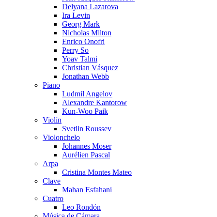
Delyana Lazarova
Ira Levin
Georg Mark
Nicholas Milton
Enrico Onofri
Perry So
Yoav Talmi
Christian Vásquez
Jonathan Webb
Piano
Ludmil Angelov
Alexandre Kantorow
Kun-Woo Paik
Violín
Svetlin Roussev
Violonchelo
Johannes Moser
Aurélien Pascal
Arpa
Cristina Montes Mateo
Clave
Mahan Esfahani
Cuatro
Leo Rondón
Música de Cámara