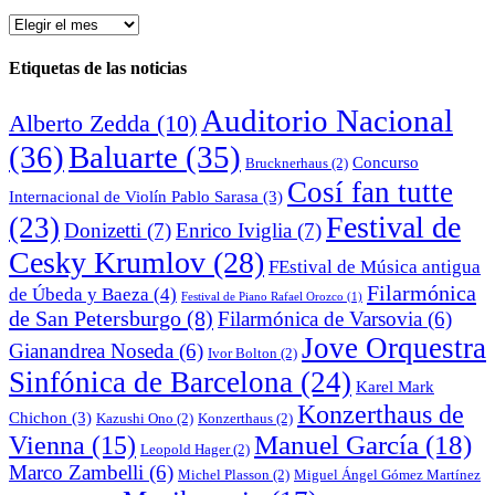
Archivo
de
noticias
Etiquetas de las noticias
Auditorio Nacional
Alberto Zedda
(10)
(36)
Baluarte
(35)
Concurso
Brucknerhaus
(2)
Cosí fan tutte
Internacional de Violín Pablo Sarasa
(3)
Festival de
(23)
Donizetti
(7)
Enrico Iviglia
(7)
Cesky Krumlov
(28)
FEstival de Música antigua
Filarmónica
de Úbeda y Baeza
(4)
Festival de Piano Rafael Orozco
(1)
de San Petersburgo
(8)
Filarmónica de Varsovia
(6)
Jove Orquestra
Gianandrea Noseda
(6)
Ivor Bolton
(2)
Sinfónica de Barcelona
(24)
Karel Mark
Konzerthaus de
Chichon
(3)
Kazushi Ono
(2)
Konzerthaus
(2)
Manuel García
(18)
Vienna
(15)
Leopold Hager
(2)
Marco Zambelli
(6)
Michel Plasson
(2)
Miguel Ángel Gómez Martínez