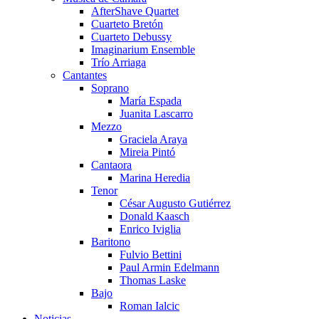
AfterShave Quartet
Cuarteto Bretón
Cuarteto Debussy
Imaginarium Ensemble
Trío Arriaga
Cantantes
Soprano
María Espada
Juanita Lascarro
Mezzo
Graciela Araya
Mireia Pintó
Cantaora
Marina Heredia
Tenor
César Augusto Gutiérrez
Donald Kaasch
Enrico Iviglia
Baritono
Fulvio Bettini
Paul Armin Edelmann
Thomas Laske
Bajo
Roman Ialcic
Noticias