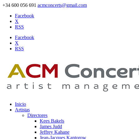
+34 600 056 691
acmconcerts@gmail.com
Facebook
X
RSS
Facebook
X
RSS
Inicio
Artistas
Directores
Kees Bakels
James Judd
Jeffrey Kahane
Jean-Jacques Kantorow