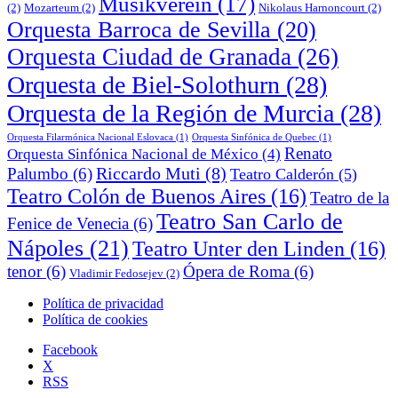
Musikverein
(17)
(2)
Mozarteum
(2)
Nikolaus Harnoncourt
(2)
Orquesta Barroca de Sevilla
(20)
Orquesta Ciudad de Granada
(26)
Orquesta de Biel-Solothurn
(28)
Orquesta de la Región de Murcia
(28)
Orquesta Filarmónica Nacional Eslovaca
(1)
Orquesta Sinfónica de Quebec
(1)
Renato
Orquesta Sinfónica Nacional de México
(4)
Riccardo Muti
(8)
Palumbo
(6)
Teatro Calderón
(5)
Teatro Colón de Buenos Aires
(16)
Teatro de la
Teatro San Carlo de
Fenice de Venecia
(6)
Nápoles
(21)
Teatro Unter den Linden
(16)
tenor
(6)
Ópera de Roma
(6)
Vladimir Fedosejev
(2)
Política de privacidad
Política de cookies
Facebook
X
RSS