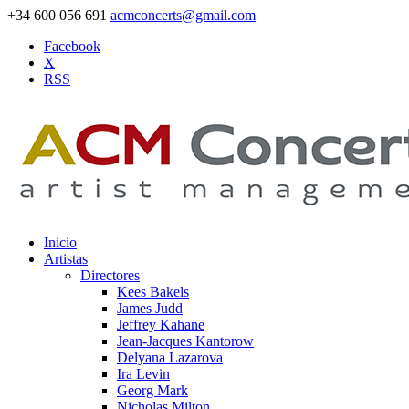
+34 600 056 691
acmconcerts@gmail.com
Facebook
X
RSS
Inicio
Artistas
Directores
Kees Bakels
James Judd
Jeffrey Kahane
Jean-Jacques Kantorow
Delyana Lazarova
Ira Levin
Georg Mark
Nicholas Milton