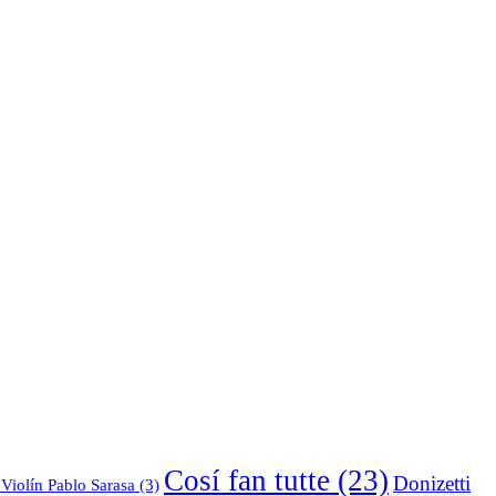
Cosí fan tutte
(23)
Donizetti
Violín Pablo Sarasa
(3)