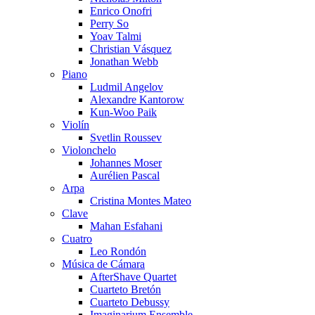
Enrico Onofri
Perry So
Yoav Talmi
Christian Vásquez
Jonathan Webb
Piano
Ludmil Angelov
Alexandre Kantorow
Kun-Woo Paik
Violín
Svetlin Roussev
Violonchelo
Johannes Moser
Aurélien Pascal
Arpa
Cristina Montes Mateo
Clave
Mahan Esfahani
Cuatro
Leo Rondón
Música de Cámara
AfterShave Quartet
Cuarteto Bretón
Cuarteto Debussy
Imaginarium Ensemble