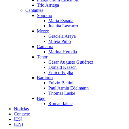
Trío Arriaga
Cantantes
Soprano
María Espada
Juanita Lascarro
Mezzo
Graciela Araya
Mireia Pintó
Cantaora
Marina Heredia
Tenor
César Augusto Gutiérrez
Donald Kaasch
Enrico Iviglia
Baritono
Fulvio Bettini
Paul Armin Edelmann
Thomas Laske
Bajo
Roman Ialcic
Noticias
Contacto
[ES]
[EN]