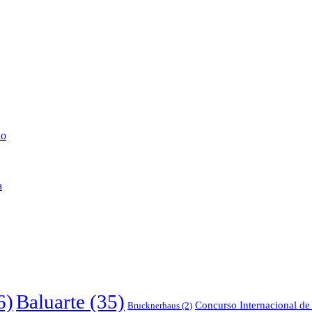
lo
a
6)
Baluarte
(35)
Concurso Internacional de 
Brucknerhaus
(2)