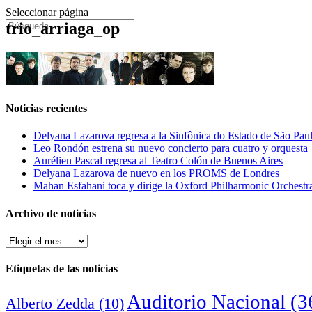
Seleccionar página
trio_arriaga_op
Noticias recientes
Delyana Lazarova regresa a la Sinfônica do Estado de São Pau
Leo Rondón estrena su nuevo concierto para cuatro y orquesta
Aurélien Pascal regresa al Teatro Colón de Buenos Aires
Delyana Lazarova de nuevo en los PROMS de Londres
Mahan Esfahani toca y dirige la Oxford Philharmonic Orchestr
Archivo de noticias
Archivo
de
noticias
Etiquetas de las noticias
Auditorio Nacional
(3
Alberto Zedda
(10)