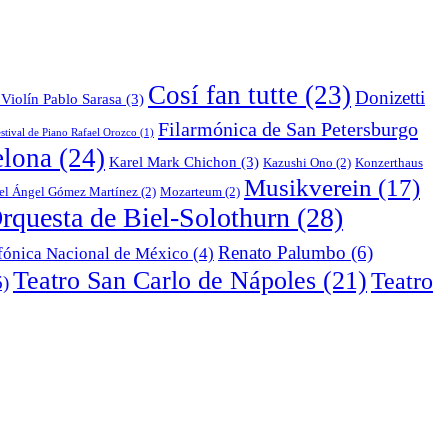
Cosí fan tutte
(23)
Donizetti
Violín Pablo Sarasa
(3)
Filarmónica de San Petersburgo
stival de Piano Rafael Orozco
(1)
elona
(24)
Karel Mark Chichon
(3)
Kazushi Ono
(2)
Konzerthaus
Musikverein
(17)
el Ángel Gómez Martínez
(2)
Mozarteum
(2)
rquesta de Biel-Solothurn
(28)
Renato Palumbo
(6)
fónica Nacional de México
(4)
Teatro San Carlo de Nápoles
(21)
Teatro
)