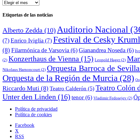
Archivo
de
noticias
Etiquetas de las noticias
Auditorio Nacional
(3
Alberto Zedda
(10)
Festival de Cesky Krum
(7)
Enrico Iviglia
(7)
(8)
Filarmónica de Varsovia
(6)
Gianandrea Noseda
(6)
Iv
Man
Konzerthaus de Vienna
(15)
(2)
Leopold Hager
(2)
Orquesta Barroca de Sevilla
Nikolaus Harnoncourt
(2)
Orquesta de la Región de Murcia
(28)
Orq
Teatro Colón 
Riccardo Muti
(8)
Teatro Calderón
(5)
Unter den Linden
(16)
tenor
(6)
Óp
Vladimir Fedosejev
(2)
Política de privacidad
Política de cookies
Facebook
X
RSS