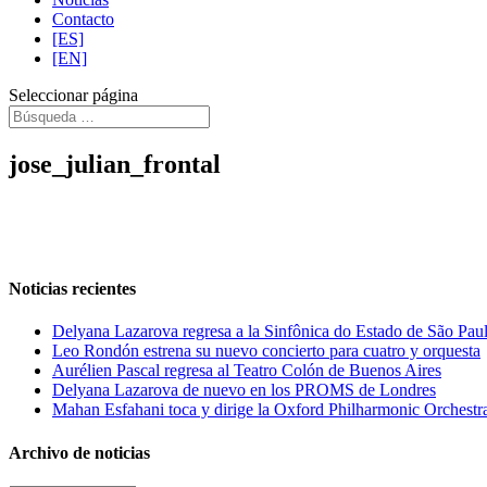
Contacto
[ES]
[EN]
Seleccionar página
jose_julian_frontal
Noticias recientes
Delyana Lazarova regresa a la Sinfônica do Estado de São Pau
Leo Rondón estrena su nuevo concierto para cuatro y orquesta
Aurélien Pascal regresa al Teatro Colón de Buenos Aires
Delyana Lazarova de nuevo en los PROMS de Londres
Mahan Esfahani toca y dirige la Oxford Philharmonic Orchestr
Archivo de noticias