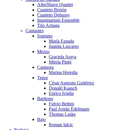
AfterShave Quartet
Cuarteto Bretón
Cuarteto Debussy
Imaginarium Ensemble
Trío Arriaga
Cantantes
Soprano
María Espada
Juanita Lascarro
Mezzo
Graciela Araya
Mireia Pintó
Cantaora
Marina Heredia
Tenor
César Augusto Gutiérrez
Donald Kaasch
Enrico Iviglia
Baritono
Fulvio Bettini
Paul Armin Edelmann
Thomas Laske
Bajo
Roman Ialcic
Noticias