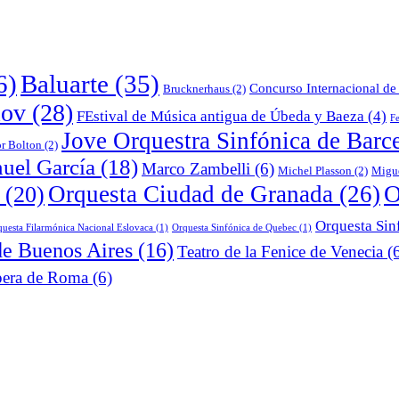
6)
Baluarte
(35)
Concurso Internacional de 
Brucknerhaus
(2)
lov
(28)
FEstival de Música antigua de Úbeda y Baeza
(4)
Fe
Jove Orquestra Sinfónica de Barc
or Bolton
(2)
uel García
(18)
Marco Zambelli
(6)
Michel Plasson
(2)
Migu
O
Orquesta Ciudad de Granada
(26)
(20)
Orquesta Sin
uesta Filarmónica Nacional Eslovaca
(1)
Orquesta Sinfónica de Quebec
(1)
de Buenos Aires
(16)
Teatro de la Fenice de Venecia
(6
era de Roma
(6)