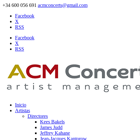
+34 600 056 691
acmconcerts@gmail.com
Facebook
X
RSS
Facebook
X
RSS
Inicio
Artistas
Directores
Kees Bakels
James Judd
Jeffrey Kahane
Jean-Jacques Kantorow