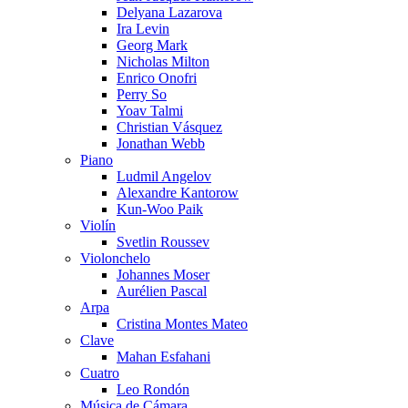
Delyana Lazarova
Ira Levin
Georg Mark
Nicholas Milton
Enrico Onofri
Perry So
Yoav Talmi
Christian Vásquez
Jonathan Webb
Piano
Ludmil Angelov
Alexandre Kantorow
Kun-Woo Paik
Violín
Svetlin Roussev
Violonchelo
Johannes Moser
Aurélien Pascal
Arpa
Cristina Montes Mateo
Clave
Mahan Esfahani
Cuatro
Leo Rondón
Música de Cámara