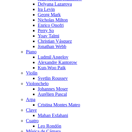
Delyana Lazarova
Ira Levin
Georg Mark
Nicholas Milton
Enrico Onofri
Perry So
Yoav Talmi
Christian Vásquez
Jonathan Webb
Piano
Ludmil Angelov
Alexandre Kantorow
Kun-Woo Paik
Violín
Svetlin Roussev
Violonchelo
Johannes Moser
Aurélien Pascal
Arpa
Cristina Montes Mateo
Clave
Mahan Esfahani
Cuatro
Leo Rondón
Música de Cámara