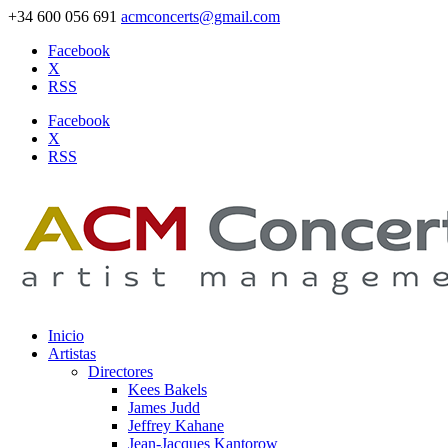
+34 600 056 691
acmconcerts@gmail.com
Facebook
X
RSS
Facebook
X
RSS
Inicio
Artistas
Directores
Kees Bakels
James Judd
Jeffrey Kahane
Jean-Jacques Kantorow