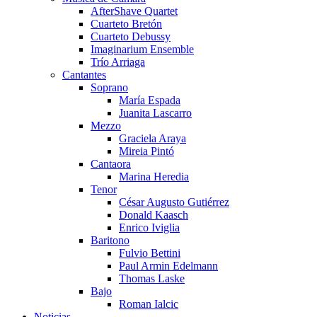
AfterShave Quartet
Cuarteto Bretón
Cuarteto Debussy
Imaginarium Ensemble
Trío Arriaga
Cantantes
Soprano
María Espada
Juanita Lascarro
Mezzo
Graciela Araya
Mireia Pintó
Cantaora
Marina Heredia
Tenor
César Augusto Gutiérrez
Donald Kaasch
Enrico Iviglia
Baritono
Fulvio Bettini
Paul Armin Edelmann
Thomas Laske
Bajo
Roman Ialcic
Noticias