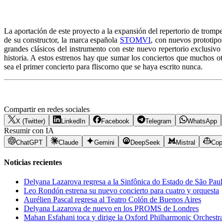
La aportación de este proyecto a la expansión del repertorio de trompe
de su constructor, la marca española
STOMVI
, con nuevos prototipo
grandes clásicos del instrumento con este nuevo repertorio exclusivo 
historia. A estos estrenos hay que sumar los conciertos que muchos 
sea el primer concierto para fliscorno que se haya escrito nunca.
Compartir en redes sociales
X (Twitter)
LinkedIn
Facebook
Telegram
WhatsApp
Resumir con IA
ChatGPT
Claude
Gemini
DeepSeek
Mistral
Cop
Noticias recientes
Delyana Lazarova regresa a la Sinfônica do Estado de São Pau
Leo Rondón estrena su nuevo concierto para cuatro y orquesta
Aurélien Pascal regresa al Teatro Colón de Buenos Aires
Delyana Lazarova de nuevo en los PROMS de Londres
Mahan Esfahani toca y dirige la Oxford Philharmonic Orchestr