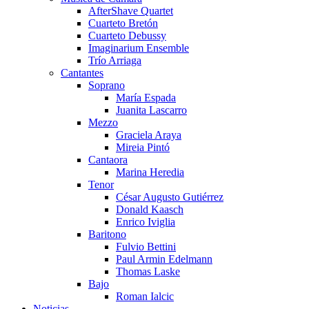
AfterShave Quartet
Cuarteto Bretón
Cuarteto Debussy
Imaginarium Ensemble
Trío Arriaga
Cantantes
Soprano
María Espada
Juanita Lascarro
Mezzo
Graciela Araya
Mireia Pintó
Cantaora
Marina Heredia
Tenor
César Augusto Gutiérrez
Donald Kaasch
Enrico Iviglia
Baritono
Fulvio Bettini
Paul Armin Edelmann
Thomas Laske
Bajo
Roman Ialcic
Noticias