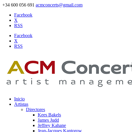
+34 600 056 691
acmconcerts@gmail.com
Facebook
X
RSS
Facebook
X
RSS
Inicio
Artistas
Directores
Kees Bakels
James Judd
Jeffrey Kahane
Jean-Jacques Kantorow