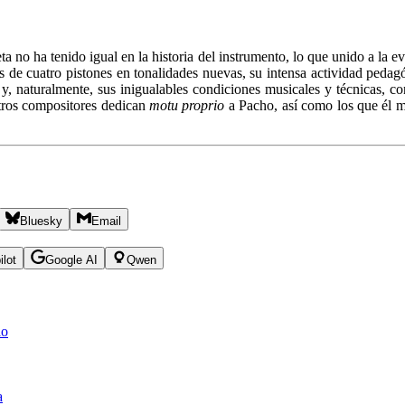
ta no ha tenido igual en la historia del instrumento, lo que unido a la
s de cuatro pistones en tonalidades nuevas, su intensa actividad pedag
y, naturalmente, sus inigualables condiciones musicales y técnicas, co
otros compositores dedican
motu proprio
a Pacho, así como los que él
Bluesky
Email
ilot
Google AI
Qwen
lo
a