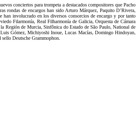
 nuevos conciertos para trompeta a destacados compositores que Pacho
eras rondas de encargos han sido Arturo Márquez, Paquito D’Rivera,
se han involucrado en los diversos consorcios de encargo y por tanto
viedo Filarmonía, Real Filharmonía de Galicia, Orquesta de Cámara
la Región de Murcia, Sinfônica do Estado de São Paulo, National de
José Luis Gómez, Michiyoshi Inoue, Lucas Macías, Domingo Hindoyan,
 el sello Deutsche Grammophon.