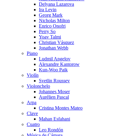
Delyana Lazarova
Ira Levin
Georg Mark
Nicholas Milton
Enrico Onofri
Perry So
Yoav Talmi
Christian Vásquez
Jonathan Webb
Piano
Ludmil Angelov
Alexandre Kantorow
Kun-Woo Paik
Violín
Svetlin Roussev
Violonchelo
Johannes Moser
Aurélien Pascal
Arpa
Cristina Montes Mateo
Clave
Mahan Esfahani
Cuatro
Leo Rondón
Música de Cámara