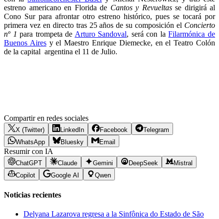
estreno americano en Florida de
Cantos y Revueltas
se dirigirá al
Cono Sur para afrontar otro estreno histórico, pues se tocará por
primera vez en directo tras 25 años de su composición el
Concierto
nº 1
para trompeta de
Arturo Sandoval
, será con la
Filarmónica de
Buenos Aires
y el Maestro Enrique Diemecke, en el Teatro Colón
de la capital argentina el 11 de Julio.
Compartir en redes sociales
X (Twitter)
LinkedIn
Facebook
Telegram
WhatsApp
Bluesky
Email
Resumir con IA
ChatGPT
Claude
Gemini
DeepSeek
Mistral
Copilot
Google AI
Qwen
Noticias recientes
Delyana Lazarova regresa a la Sinfônica do Estado de São