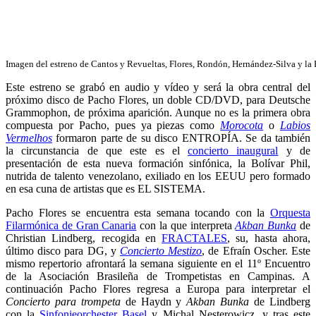
Imagen del estreno de Cantos y Revueltas, Flores, Rondón, Hernández-Silva y l
Este estreno se grabó en audio y vídeo y será la obra central del
próximo disco de Pacho Flores, un doble CD/DVD, para Deutsche
Grammophon, de próxima aparición. Aunque no es la primera obra
compuesta por Pacho, pues ya piezas como
Morocota
o
Labios
Vermelhos
formaron parte de su disco ENTROPÍA. Se da también
la circunstancia de que este es el
concierto inaugural
y de
presentación de esta nueva formación sinfónica, la Bolívar Phil,
nutrida de talento venezolano, exiliado en los EEUU pero formado
en esa cuna de artistas que es EL SISTEMA.
Pacho Flores se encuentra esta semana tocando con la
Orquesta
Filarmónica de Gran Canaria
con la que interpreta
Akban Bunka
de
Christian Lindberg, recogida en
FRACTALES
, su, hasta ahora,
último disco para DG, y
Concierto Mestizo
, de Efraín Oscher. Este
mismo repertorio afrontará la semana siguiente en el 11º Encuentro
de la Asociación Brasileña de Trompetistas en Campinas. A
continuación Pacho Flores regresa a Europa para interpretar el
Concierto para trompeta
de Haydn y
Akban Bunka
de Lindberg
con la
Sinfonieorchester Basel
y Michal Nesterowicz, y tras este