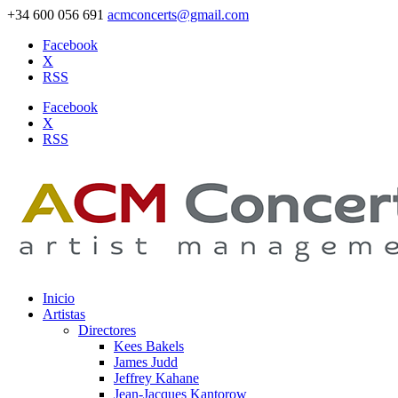
+34 600 056 691
acmconcerts@gmail.com
Facebook
X
RSS
Facebook
X
RSS
Inicio
Artistas
Directores
Kees Bakels
James Judd
Jeffrey Kahane
Jean-Jacques Kantorow