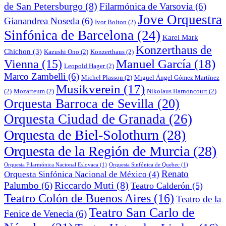
de San Petersburgo
(8)
Filarmónica de Varsovia
(6)
Jove Orquestra
Gianandrea Noseda
(6)
Ivor Bolton
(2)
Sinfónica de Barcelona
(24)
Karel Mark
Konzerthaus de
Chichon
(3)
Kazushi Ono
(2)
Konzerthaus
(2)
Manuel García
(18)
Vienna
(15)
Leopold Hager
(2)
Marco Zambelli
(6)
Michel Plasson
(2)
Miguel Ángel Gómez Martínez
Musikverein
(17)
(2)
Mozarteum
(2)
Nikolaus Harnoncourt
(2)
Orquesta Barroca de Sevilla
(20)
Orquesta Ciudad de Granada
(26)
Orquesta de Biel-Solothurn
(28)
Orquesta de la Región de Murcia
(28)
Orquesta Filarmónica Nacional Eslovaca
(1)
Orquesta Sinfónica de Quebec
(1)
Renato
Orquesta Sinfónica Nacional de México
(4)
Riccardo Muti
(8)
Palumbo
(6)
Teatro Calderón
(5)
Teatro Colón de Buenos Aires
(16)
Teatro de la
Teatro San Carlo de
Fenice de Venecia
(6)