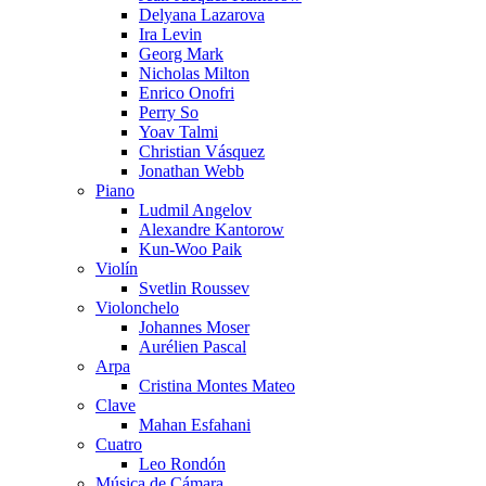
Delyana Lazarova
Ira Levin
Georg Mark
Nicholas Milton
Enrico Onofri
Perry So
Yoav Talmi
Christian Vásquez
Jonathan Webb
Piano
Ludmil Angelov
Alexandre Kantorow
Kun-Woo Paik
Violín
Svetlin Roussev
Violonchelo
Johannes Moser
Aurélien Pascal
Arpa
Cristina Montes Mateo
Clave
Mahan Esfahani
Cuatro
Leo Rondón
Música de Cámara