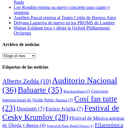
Paulo
Leo Rondón estrena su nuevo concierto para cuatro y
orquesta
Aurélien Pascal regresa al Teatro Colón de Buenos Aires
Delyana Lazarova de nuevo en los PROMS de Londres
Mahan Esfahani toca y dirige la Oxford Philharmonic
Orchestra
Archivo de noticias
Archivo
de
noticias
Etiquetas de las noticias
Auditorio Nacional
Alberto Zedda
(10)
(36)
Baluarte
(35)
Concurso
Brucknerhaus
(2)
Cosí fan tutte
Internacional de Violín Pablo Sarasa
(3)
Festival de
(23)
Donizetti
(7)
Enrico Iviglia
(7)
Cesky Krumlov
(28)
FEstival de Música antigua
Filarmónica
de Úbeda y Baeza
(4)
Festival de Piano Rafael Orozco
(1)