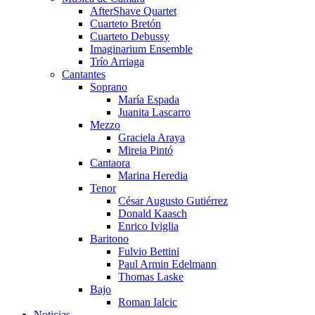
AfterShave Quartet
Cuarteto Bretón
Cuarteto Debussy
Imaginarium Ensemble
Trío Arriaga
Cantantes
Soprano
María Espada
Juanita Lascarro
Mezzo
Graciela Araya
Mireia Pintó
Cantaora
Marina Heredia
Tenor
César Augusto Gutiérrez
Donald Kaasch
Enrico Iviglia
Baritono
Fulvio Bettini
Paul Armin Edelmann
Thomas Laske
Bajo
Roman Ialcic
Noticias