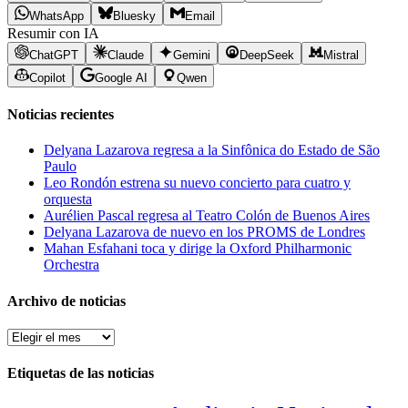
WhatsApp
Bluesky
Email
Resumir con IA
ChatGPT
Claude
Gemini
DeepSeek
Mistral
Copilot
Google AI
Qwen
Noticias recientes
Delyana Lazarova regresa a la Sinfônica do Estado de São
Paulo
Leo Rondón estrena su nuevo concierto para cuatro y
orquesta
Aurélien Pascal regresa al Teatro Colón de Buenos Aires
Delyana Lazarova de nuevo en los PROMS de Londres
Mahan Esfahani toca y dirige la Oxford Philharmonic
Orchestra
Archivo de noticias
Archivo
de
noticias
Etiquetas de las noticias