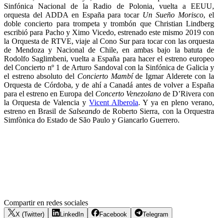
Sinfónica Nacional de la Radio de Polonia, vuelta a EEUU,
orquesta del ADDA en España para tocar
Un Sueño Morisco
, el
doble concierto para trompeta y trombón que Christian Lindberg
escribió para Pacho y Ximo Vicedo, estrenado este mismo 2019 con
la Orquesta de RTVE, viaje al Cono Sur para tocar con las orquesta
de Mendoza y Nacional de Chile, en ambas bajo la batuta de
Rodolfo Saglimbeni, vuelta a España para hacer el estreno europeo
del Concierto nº 1 de Arturo Sandoval con la Sinfónica de Galicia y
el estreno absoluto del
Concierto Mambí
de Igmar Alderete con la
Orquesta de Córdoba, y de ahí a Canadá antes de volver a España
para el estreno en Europa del
Concerto Venezolano
de D’Rivera con
la Orquesta de Valencia y
Vicent Alberola
. Y ya en pleno verano,
estreno en Brasil de
Salseando
de Roberto Sierra, con la Orquestra
Simfònica do Estado de São Paulo y Giancarlo Guerrero.
Compartir en redes sociales
X (Twitter)
LinkedIn
Facebook
Telegram