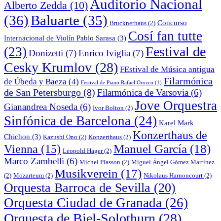
Auditorio Nacional
Alberto Zedda
(10)
(36)
Baluarte
(35)
Concurso
Brucknerhaus
(2)
Cosí fan tutte
Internacional de Violín Pablo Sarasa
(3)
Festival de
(23)
Donizetti
(7)
Enrico Iviglia
(7)
Cesky Krumlov
(28)
FEstival de Música antigua
Filarmónica
de Úbeda y Baeza
(4)
Festival de Piano Rafael Orozco
(1)
de San Petersburgo
(8)
Filarmónica de Varsovia
(6)
Jove Orquestra
Gianandrea Noseda
(6)
Ivor Bolton
(2)
Sinfónica de Barcelona
(24)
Karel Mark
Konzerthaus de
Chichon
(3)
Kazushi Ono
(2)
Konzerthaus
(2)
Manuel García
(18)
Vienna
(15)
Leopold Hager
(2)
Marco Zambelli
(6)
Michel Plasson
(2)
Miguel Ángel Gómez Martínez
Musikverein
(17)
(2)
Mozarteum
(2)
Nikolaus Harnoncourt
(2)
Orquesta Barroca de Sevilla
(20)
Orquesta Ciudad de Granada
(26)
Orquesta de Biel-Solothurn
(28)