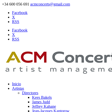
+34 600 056 691
acmconcerts@gmail.com
Facebook
X
RSS
Facebook
X
RSS
Inicio
Artistas
Directores
Kees Bakels
James Judd
Jeffrey Kahane
Jean-Jacques Kantorow