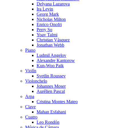
Delyana Lazarova
Ira Levin
Georg Mark
Nicholas Milton
Enrico Onofri
Perry So
Yoav Talmi
Christian Vásquez
Jonathan Webb
Piano
Ludmil Angelov
Alexandre Kantorow
Kun-Woo Paik
Violín
Svetlin Roussev
Violonchelo
Johannes Moser
Aurélien Pascal
Arpa
Cristina Montes Mateo
Clave
Mahan Esfahani
Cuatro
Leo Rondón
Música de Cámara