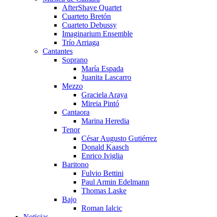
AfterShave Quartet
Cuarteto Bretón
Cuarteto Debussy
Imaginarium Ensemble
Trío Arriaga
Cantantes
Soprano
María Espada
Juanita Lascarro
Mezzo
Graciela Araya
Mireia Pintó
Cantaora
Marina Heredia
Tenor
César Augusto Gutiérrez
Donald Kaasch
Enrico Iviglia
Baritono
Fulvio Bettini
Paul Armin Edelmann
Thomas Laske
Bajo
Roman Ialcic
Noticias