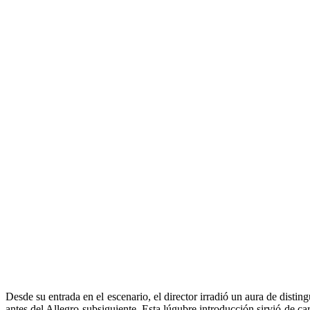
Desde su entrada en el escenario, el director irradió un aura de distin
antes del Allegro subsiguiente. Esta lúgubre introducción sirvió de c