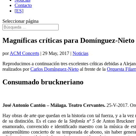
Contacto
[ES]
Seleccionar página
Magníficas críticas para Domínguez-Niet
por
ACM Concerts
|
29 May, 2017
|
Noticias
Reproducimos a continuación tres excelentes críticas debidas a Aleja
realizados por
Carlos Domínguez-Nieto
al frente de la
Orquesta Fila
Consumado bruckneriano
José Antonio Cantón – Málaga. Teatro Cervantes.
25-V-2017. Orq
Hay obras de arte que quedan en la historia con tal fuerza, y a la vez 
de su distinción. Es el caso de la
Sinfonía nº 5
de Anton Bruckner qu
enamorado, convencido e identificado maestro con la música de est
antepenúltimo concierto de su temporada de abono, sin haber generado