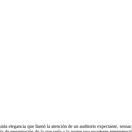
guida elegancia que llamó la atención de un auditorio expectante, sensaci
arta de presentación de la que sería a la postre una excelente interpret