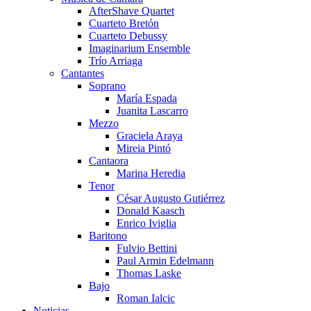
AfterShave Quartet
Cuarteto Bretón
Cuarteto Debussy
Imaginarium Ensemble
Trío Arriaga
Cantantes
Soprano
María Espada
Juanita Lascarro
Mezzo
Graciela Araya
Mireia Pintó
Cantaora
Marina Heredia
Tenor
César Augusto Gutiérrez
Donald Kaasch
Enrico Iviglia
Baritono
Fulvio Bettini
Paul Armin Edelmann
Thomas Laske
Bajo
Roman Ialcic
Noticias