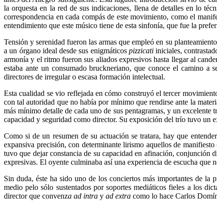
la orquesta en la red de sus indicaciones, llena de detalles en lo té
correspondencia en cada compás de este movimiento, como el manifesta
entendimiento que este músico tiene de esta sinfonía, que fue la prefe
Tensión y serenidad fueron las armas que empleó en su planteamiento d
a un órgano ideal desde sus enigmáticos
pizzicati
iniciales, contrasta
armonía y el ritmo fueron sus aliados expresivos hasta llegar al can
estaba ante un consumado bruckneriano, que conoce el camino a seg
directores de irregular o escasa formación intelectual.
Esta cualidad se vio reflejada en cómo construyó el tercer movimient
con tal autoridad que no había por mínimo que rendirse ante la mater
más mínimo detalle de cada uno de sus pentagramas, y un excelente tr
capacidad y seguridad como director. Su exposición del trío tuvo un e
Como si de un resumen de su actuación se tratara, hay que entender 
expansiva precisión, con determinante lirismo aquellos de manifiesto
tuvo que dejar constancia de su capacidad en afinación, conjunción d
expresivas. El oyente culminaba así una experiencia de escucha que no
Sin duda, éste ha sido uno de los conciertos más importantes de la p
medio pelo sólo sustentados por soportes mediáticos fieles a los di
director que convenz
a ad intra
y
ad extra
como lo hace Carlos Domíngu