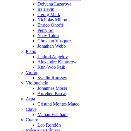
Delyana Lazarova
Ira Levin
Georg Mark
Nicholas Milton
Enrico Onofri
Perry So
Yoav Talmi
Christian Vásquez
Jonathan Webb
Piano
Ludmil Angelov
Alexandre Kantorow
Kun-Woo Paik
Violín
Svetlin Roussev
Violonchelo
Johannes Moser
Aurélien Pascal
Arpa
Cristina Montes Mateo
Clave
Mahan Esfahani
Cuatro
Leo Rondón
Música de Cámara