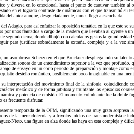
cnico y diversa en lo emocional, hasta el punto de cautivar también al 
do en el logrado contraste de dinámicas con el que transmitió su terc
rida del autor aunque, desgraciadamente, nunca llegó a escucharla.
el Adagio, para así enfatizar la oposición temática en la que este se su
dos por unos flautados a cargo de la madera que llevaban al oyente a un 
dente segundo tema, donde dibujó con calculados gestos la grandiosidad 
uir para justificar sobradamente la extraña, compleja y a la vez sim
o, un asombroso Scherzo en el que Bruckner despliega todo su talento 
ialización sonora de un entendimiento superior a la vez que profundo, q
abajo de ensayo en un corto periodo de preparación y montaje como el q
xquisito destello romántico, posiblemente poco imaginable en una mente 
su interpretación del movimiento final de la sinfonía, coincidiendo co
 carácter melódico y de forma jubilosa y triunfante los episodios cora
inámica y potencia de emisión. El momento culminante fue la doble fuga 
 es frecuente disfrutar.
resente temporada de la OFM, significando una muy grata sorpresa la f
ctados de la mercadotecnia y a frívolos juicios de transmodernista e i
ez-Nieto, una figura en alza donde las haya en esta compleja y difícil