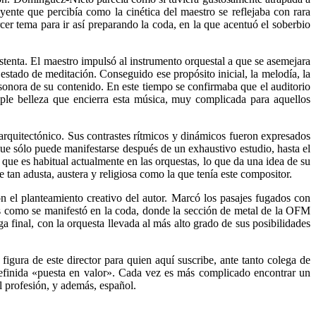
oyente que percibía como la cinética del maestro se reflejaba con rara
er tema para ir así preparando la coda, en la que acentuó el soberbio
stenta. El maestro impulsó al instrumento orquestal a que se asemejara
estado de meditación. Conseguido ese propósito inicial, la melodía, la
sonora de su contenido. En este tiempo se confirmaba que el auditorio
ple belleza que encierra esta música, muy complicada para aquellos
arquitectónico. Sus contrastes rítmicos y dinámicos fueron expresados
ue sólo puede manifestarse después de un exhaustivo estudio, hasta el
ue es habitual actualmente en las orquestas, lo que da una idea de su
tan adusta, austera y religiosa como la que tenía este compositor.
n el planteamiento creativo del autor. Marcó los pasajes fugados con
les como se manifestó en la coda, donde la sección de metal de la OFM
final, con la orquesta llevada al más alto grado de sus posibilidades
igura de este director para quien aquí suscribe, ante tanto colega de
ndefinida «puesta en valor». Cada vez es más complicado encontrar un
 profesión, y además, español.