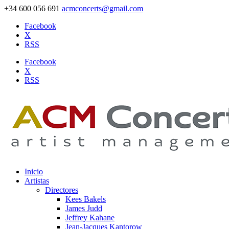
+34 600 056 691
acmconcerts@gmail.com
Facebook
X
RSS
Facebook
X
RSS
Inicio
Artistas
Directores
Kees Bakels
James Judd
Jeffrey Kahane
Jean-Jacques Kantorow