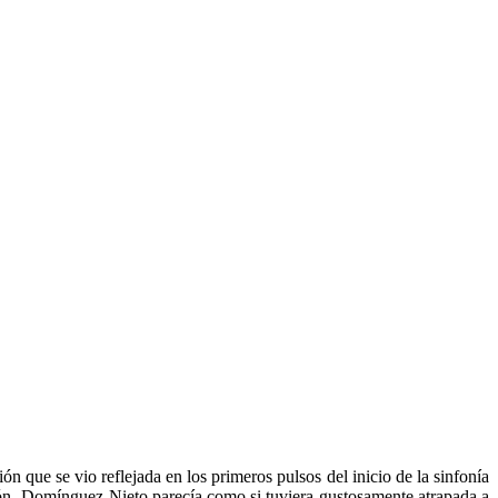
ón que se vio reflejada en los primeros pulsos del inicio de la sinfonía
ación. Domínguez-Nieto parecía como si tuviera gustosamente atrapada a