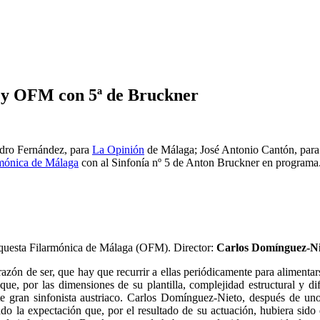
o y OFM con 5ª de Bruckner
ndro Fernández, para
La Opinión
de Málaga; José Antonio Cantón, par
rmónica de Málaga
con al Sinfonía nº 5 de Anton Bruckner en programa
uesta Filarmónica de Málaga (OFM). Director:
Carlos Domínguez-Ni
razón de ser, que hay que recurrir a ellas periódicamente para alimentar
e, por las dimensiones de su plantilla, complejidad estructural y difi
e gran sinfonista austriaco. Carlos Domínguez-Nieto, después de uno
 la expectación que, por el resultado de su actuación, hubiera sido d