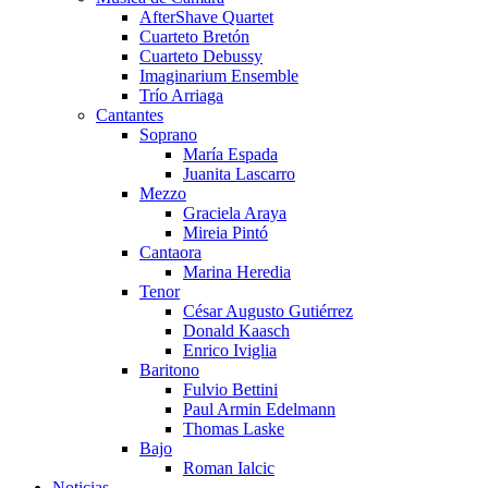
AfterShave Quartet
Cuarteto Bretón
Cuarteto Debussy
Imaginarium Ensemble
Trío Arriaga
Cantantes
Soprano
María Espada
Juanita Lascarro
Mezzo
Graciela Araya
Mireia Pintó
Cantaora
Marina Heredia
Tenor
César Augusto Gutiérrez
Donald Kaasch
Enrico Iviglia
Baritono
Fulvio Bettini
Paul Armin Edelmann
Thomas Laske
Bajo
Roman Ialcic
Noticias