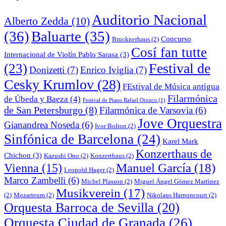
Auditorio Nacional
Alberto Zedda
(10)
(36)
Baluarte
(35)
Concurso
Brucknerhaus
(2)
Cosí fan tutte
Internacional de Violín Pablo Sarasa
(3)
Festival de
(23)
Donizetti
(7)
Enrico Iviglia
(7)
Cesky Krumlov
(28)
FEstival de Música antigua
Filarmónica
de Úbeda y Baeza
(4)
Festival de Piano Rafael Orozco
(1)
de San Petersburgo
(8)
Filarmónica de Varsovia
(6)
Jove Orquestra
Gianandrea Noseda
(6)
Ivor Bolton
(2)
Sinfónica de Barcelona
(24)
Karel Mark
Konzerthaus de
Chichon
(3)
Kazushi Ono
(2)
Konzerthaus
(2)
Manuel García
(18)
Vienna
(15)
Leopold Hager
(2)
Marco Zambelli
(6)
Michel Plasson
(2)
Miguel Ángel Gómez Martínez
Musikverein
(17)
(2)
Mozarteum
(2)
Nikolaus Harnoncourt
(2)
Orquesta Barroca de Sevilla
(20)
Orquesta Ciudad de Granada
(26)