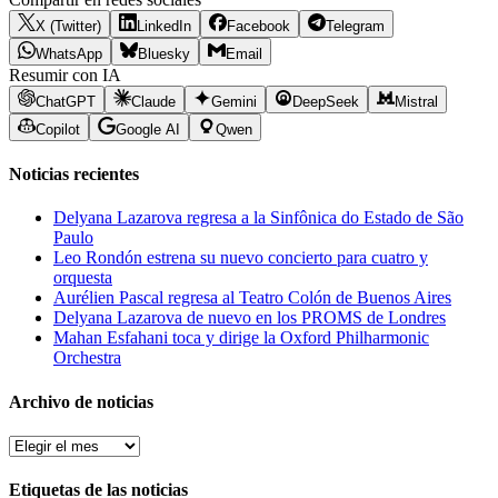
X (Twitter)
LinkedIn
Facebook
Telegram
WhatsApp
Bluesky
Email
Resumir con IA
ChatGPT
Claude
Gemini
DeepSeek
Mistral
Copilot
Google AI
Qwen
Noticias recientes
Delyana Lazarova regresa a la Sinfônica do Estado de São
Paulo
Leo Rondón estrena su nuevo concierto para cuatro y
orquesta
Aurélien Pascal regresa al Teatro Colón de Buenos Aires
Delyana Lazarova de nuevo en los PROMS de Londres
Mahan Esfahani toca y dirige la Oxford Philharmonic
Orchestra
Archivo de noticias
Archivo
de
noticias
Etiquetas de las noticias