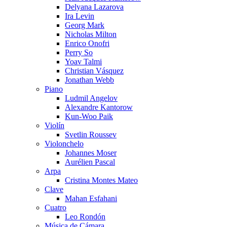
Delyana Lazarova
Ira Levin
Georg Mark
Nicholas Milton
Enrico Onofri
Perry So
Yoav Talmi
Christian Vásquez
Jonathan Webb
Piano
Ludmil Angelov
Alexandre Kantorow
Kun-Woo Paik
Violín
Svetlin Roussev
Violonchelo
Johannes Moser
Aurélien Pascal
Arpa
Cristina Montes Mateo
Clave
Mahan Esfahani
Cuatro
Leo Rondón
Música de Cámara