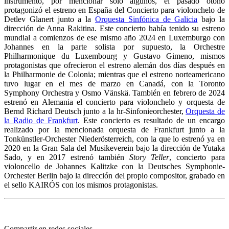
instrumento, por mencionar sólo algunos, el pasado otoño
protagonizó el estreno en España del Concierto para violonchelo de
Detlev Glanert junto a la
Orquesta Sinfónica de Galicia
bajo la
dirección de Anna Rakitina. Este concierto había tenido su estreno
mundial a comienzos de ese mismo año 2024 en Luxemburgo con
Johannes en la parte solista por supuesto, la Orchestre
Philharmonique du Luxembourg y Gustavo Gimeno, mismos
protagonistas que ofrecieron el estreno alemán dos días después en
la Philharmonie de Colonia; mientras que el estreno norteamericano
tuvo lugar en el mes de marzo en Canadá, con la Toronto
Symphony Orchestra y Osmo Vänskä. También en febrero de 2024
estrenó en Alemania el concierto para violonchelo y orquesta de
Bernd Richard Deutsch junto a la hr-Sinfonieorchester,
Orquesta de
la Radio de Frankfurt
. Este concierto es resultado de un encargo
realizado por la mencionada orquesta de Frankfurt junto a la
Tonkünstler-Orchester Niederösterreich, con la que lo estrenó ya en
2020 en la Gran Sala del Musikeverein bajo la dirección de Yutaka
Sado, y en 2017 estrenó también
Story Teller
, concierto para
violoncello de Johannes Kalitzke con la Deutsches Symphonie-
Orchester Berlin bajo la dirección del propio compositor, grabado en
el sello KAIRÓS con los mismos protagonistas.
Compartir en redes sociales