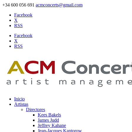
+34 600 056 691
acmconcerts@gmail.com
Facebook
X
RSS
Facebook
X
RSS
Inicio
Artistas
Directores
Kees Bakels
James Judd
Jeffrey Kahane
Jean-Jacques Kantorow