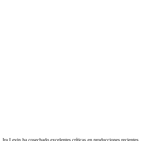
Ira Levin ha cosechado excelentes críticas en producciones recientes