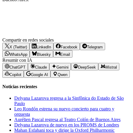
Compartir en redes sociales
X (Twitter)
LinkedIn
Facebook
Telegram
WhatsApp
Bluesky
Email
Resumir con IA
ChatGPT
Claude
Gemini
DeepSeek
Mistral
Copilot
Google AI
Qwen
Noticias recientes
Delyana Lazarova regresa a la Sinfônica do Estado de São
Paulo
Leo Rondón estrena su nuevo concierto para cuatro y
orquesta
Aurélien Pascal regresa al Teatro Colón de Buenos Aires
Delyana Lazarova de nuevo en los PROMS de Londres
Mahan Esfahani toca y dirige la Oxford Philharmonic