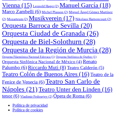
Manuel García
(18)
Vienna
(15)
Leopold Hager
(2)
Marco Zambelli
(6)
Michel Plasson
(2)
Miguel Ángel Gómez Martínez
Musikverein
(17)
(2)
Mozarteum
(2)
Nikolaus Harnoncourt
(2)
Orquesta Barroca de Sevilla
(20)
Orquesta Ciudad de Granada
(26)
Orquesta de Biel-Solothurn
(28)
Orquesta de la Región de Murcia
(28)
Orquesta Filarmónica Nacional Eslovaca
(1)
Orquesta Sinfónica de Quebec
(1)
Renato
Orquesta Sinfónica Nacional de México
(4)
Riccardo Muti
(8)
Palumbo
(6)
Teatro Calderón
(5)
Teatro Colón de Buenos Aires
(16)
Teatro de la
Teatro San Carlo de
Fenice de Venecia
(6)
Nápoles
(21)
Teatro Unter den Linden
(16)
tenor
(6)
Ópera de Roma
(6)
Vladimir Fedosejev
(2)
Política de privacidad
Política de cookies