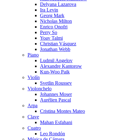
Delyana Lazarova
Ira Levin
Georg Mark
Nicholas Milton
Enrico Onofri
Perry So
Yoav Talmi
Christian Vásquez
Jonathan Webb
Piano
Ludmil Angelov
Alexandre Kantorow
Kun-Woo Paik
Violín
Svetlin Roussev
Violonchelo
Johannes Moser
Aurélien Pascal
Arpa
Cristina Montes Mateo
Clave
Mahan Esfahani
Cuatro
Leo Rondón
Música de Cámara