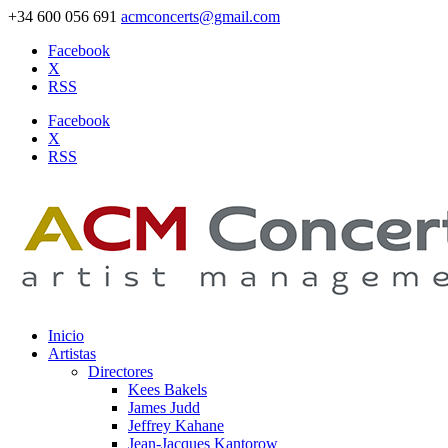
+34 600 056 691
acmconcerts@gmail.com
Facebook
X
RSS
Facebook
X
RSS
Inicio
Artistas
Directores
Kees Bakels
James Judd
Jeffrey Kahane
Jean-Jacques Kantorow