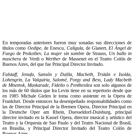
En temporadas anteriores fueron muy sonadas sus direcciones de
títulos como
Oedipe
, de Enescu,
Caligula
, de Glanert,
El Ángel de
Fuego
de Prokofiev,
La mujer sin sombre
de Strauss,
Un ballo in
maschera
de Verdi o
Werther
de Massenet en el Teatro Colón de
Buenos Aires, del que fue Principal Director Invitado.
Falstaff, Jenufa, Sansón y Dalila, Macbeth, Trsitán e Isolda,
Lohengrin, La Valquiria, Salomé, Porgy and Bess, Lady Macbeth
de Mtsemsk, Maskarade, Fidelio
o
Penthesilea
son solo algunos de
los más de 60 títulos que Ira Levin tiene en su repertorio desde que
en 1985 Michale Gielen le toma como asistente en la Opera de
Frankfurt. Desde entonces ha desempeñado responsabilidades como
las de Director Principal de la Bremen Opera, Director Principal en
la Deutsche Oper am Rhein, Duesseldorf-Duisburg, principal
director invitado en la Kassel Opera, director musical y artístico del
Teatro y la Orquesta de Sao Paulo y del Teatro Nacional de Brasil,
en Brasilia, y Principal Director Invitado del Teatro Colón de
Buenos Aires.