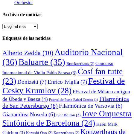
Orchestra
Archivo de noticias
Archivo
de
noticias
Etiquetas de las noticias
Auditorio Nacional
Alberto Zedda
(10)
(36)
Baluarte
(35)
Concurso
Brucknerhaus
(2)
Cosí fan tutte
Internacional de Violín Pablo Sarasa
(3)
Festival de
(23)
Donizetti
(7)
Enrico Iviglia
(7)
Cesky Krumlov
(28)
FEstival de Música antigua
Filarmónica
de Úbeda y Baeza
(4)
Festival de Piano Rafael Orozco
(1)
de San Petersburgo
(8)
Filarmónica de Varsovia
(6)
Jove Orquestra
Gianandrea Noseda
(6)
Ivor Bolton
(2)
Sinfónica de Barcelona
(24)
Karel Mark
Konzerthaus de
Chichon
(3)
Kazushi Ono
(2)
Konzerthaus
(2)