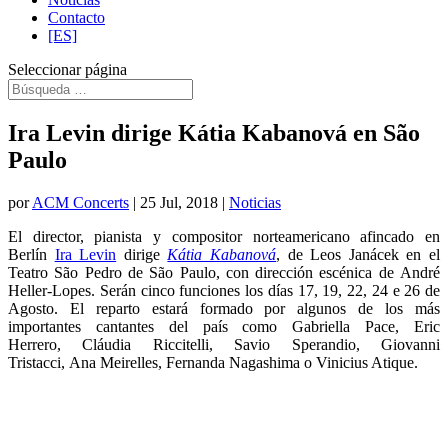
Contacto
[ES]
Seleccionar página
Ira Levin dirige Kátia Kabanová en São
Paulo
por
ACM Concerts
|
25 Jul, 2018
|
Noticias
El director, pianista y compositor norteamericano afincado en
Berlín
Ira Levin
dirige
Kátia Kabanová
, de Leos Janácek en el
Teatro São Pedro de São Paulo, con dirección escénica de André
Heller-Lopes. Serán cinco funciones los días 17, 19, 22, 24 e 26 de
Agosto. El reparto estará formado por algunos de los más
importantes cantantes del país como Gabriella Pace, Eric
Herrero, Cláudia Riccitelli, Savio Sperandio, Giovanni
Tristacci, Ana Meirelles, Fernanda Nagashima o Vinicius Atique.