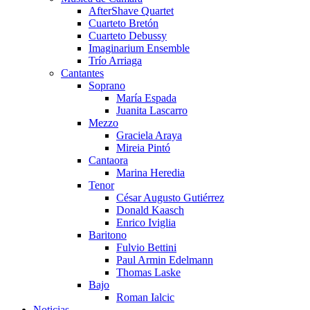
AfterShave Quartet
Cuarteto Bretón
Cuarteto Debussy
Imaginarium Ensemble
Trío Arriaga
Cantantes
Soprano
María Espada
Juanita Lascarro
Mezzo
Graciela Araya
Mireia Pintó
Cantaora
Marina Heredia
Tenor
César Augusto Gutiérrez
Donald Kaasch
Enrico Iviglia
Baritono
Fulvio Bettini
Paul Armin Edelmann
Thomas Laske
Bajo
Roman Ialcic
Noticias