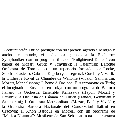
A continuación Enrico prosigue con su apretada agenda a lo largo y
ancho del mundo, visitando por ejemplo a la Bochumer
Symphoniker con un programa titulado “Enlightened Dance” con
ballets de Mozart, Gluck y Stravinski; la Tafelmusik Baroque
Orchestra de Toronto, con un repertorio formado por Locke,
Scheidt, Castello, Gabrieli, Kapsberger, Legrenzi, Corelli y Vivaldi;
la Orchestre Royal de Chambre de Wallonie (Vivaldi, Sammartini,
Mozart, Mendelssohn); Il Pomo d’Oro con F. Aspromonte en Turín;
el Imaginarium Ensemble en Tokyo con un programa de Barroco
Italiano; la Orchestra Ensemble Kanazawa (Haydn, Mozart y
Rossini); la Orquesta de Cámara de Zurich (Handel, Geminiani y
Sammartini); la Orquestra Metropolitana (Mozart, Bach y Vivaldi);
la Orchestra Barocca Nazionale dei Conservatori Italiani en
Cracovia; el Arion Baroque en Motreal con un programa de
“Musica Notturna”; Musikene de San Sebastian para un programa