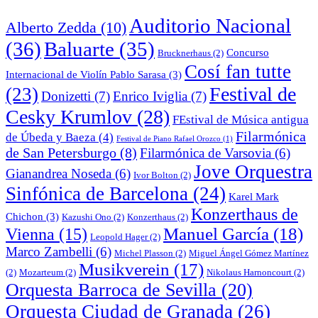
Auditorio Nacional
Alberto Zedda
(10)
(36)
Baluarte
(35)
Concurso
Brucknerhaus
(2)
Cosí fan tutte
Internacional de Violín Pablo Sarasa
(3)
Festival de
(23)
Donizetti
(7)
Enrico Iviglia
(7)
Cesky Krumlov
(28)
FEstival de Música antigua
Filarmónica
de Úbeda y Baeza
(4)
Festival de Piano Rafael Orozco
(1)
de San Petersburgo
(8)
Filarmónica de Varsovia
(6)
Jove Orquestra
Gianandrea Noseda
(6)
Ivor Bolton
(2)
Sinfónica de Barcelona
(24)
Karel Mark
Konzerthaus de
Chichon
(3)
Kazushi Ono
(2)
Konzerthaus
(2)
Manuel García
(18)
Vienna
(15)
Leopold Hager
(2)
Marco Zambelli
(6)
Michel Plasson
(2)
Miguel Ángel Gómez Martínez
Musikverein
(17)
(2)
Mozarteum
(2)
Nikolaus Harnoncourt
(2)
Orquesta Barroca de Sevilla
(20)
Orquesta Ciudad de Granada
(26)