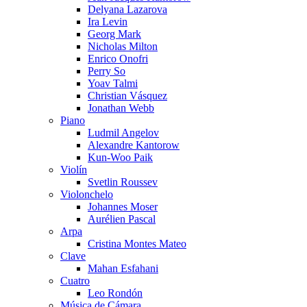
Delyana Lazarova
Ira Levin
Georg Mark
Nicholas Milton
Enrico Onofri
Perry So
Yoav Talmi
Christian Vásquez
Jonathan Webb
Piano
Ludmil Angelov
Alexandre Kantorow
Kun-Woo Paik
Violín
Svetlin Roussev
Violonchelo
Johannes Moser
Aurélien Pascal
Arpa
Cristina Montes Mateo
Clave
Mahan Esfahani
Cuatro
Leo Rondón
Música de Cámara