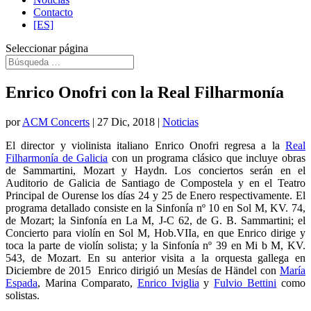
Contacto
[ES]
Seleccionar página
Enrico Onofri con la Real Filharmonía
por
ACM Concerts
|
27 Dic, 2018
|
Noticias
El director y violinista italiano Enrico Onofri regresa a la
Real
Filharmonía de Galicia
con un programa clásico que incluye obras
de Sammartini, Mozart y Haydn. Los conciertos serán en el
Auditorio de Galicia de Santiago de Compostela y en el Teatro
Principal de Ourense los días 24 y 25 de Enero respectivamente. El
programa detallado consiste en la Sinfonía nº 10 en Sol M, KV. 74,
de Mozart; la Sinfonía en La M, J-C 62, de G. B. Sammartini; el
Concierto para violín en Sol M, Hob.VIIa, en que Enrico dirige y
toca la parte de violín solista; y la Sinfonía nº 39 en Mi b M, KV.
543, de Mozart. En su anterior visita a la orquesta gallega en
Diciembre de 2015 Enrico dirigió un Mesías de Händel con
María
Espada
, Marina Comparato,
Enrico Iviglia
y
Fulvio Bettini
como
solistas.