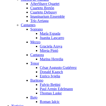
AfterShave Quartet
Cuarteto Bretón
Cuarteto Debussy
Imaginarium Ensemble
Trío Arriaga
Cantantes
Soprano
María Espada
Juanita Lascarro
Mezzo
Graciela Araya
Mireia Pintó
Cantaora
Marina Heredia
Tenor
César Augusto Gutiérrez
Donald Kaasch
Enrico Iviglia
Baritono
Fulvio Bettini
Paul Armin Edelmann
Thomas Laske
Bajo
Roman Ialcic
Noticias