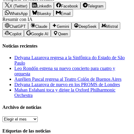
X (Twitter)
LinkedIn
Facebook
Telegram
WhatsApp
Bluesky
Email
Resumir con IA
ChatGPT
Claude
Gemini
DeepSeek
Mistral
Copilot
Google AI
Qwen
Noticias recientes
Delyana Lazarova regresa a la Sinfônica do Estado de São
Paulo
Leo Rondón estrena su nuevo concierto para cuatro y
orquesta
Aurélien Pascal regresa al Teatro Colón de Buenos Aires
Delyana Lazarova de nuevo en los PROMS de Londres
Mahan Esfahani toca y dirige la Oxford Philharmonic
Orchestra
Archivo de noticias
Archivo
de
noticias
Etiquetas de las noticias