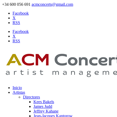
+34 600 056 691
acmconcerts@gmail.com
Facebook
X
RSS
Facebook
X
RSS
Inicio
Artistas
Directores
Kees Bakels
James Judd
Jeffrey Kahane
Jean-Jacques Kantorow