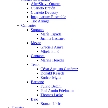
AfterShave Quartet
Cuarteto Bretón
Cuarteto Debussy
Imaginarium Ensemble
Trío Arriaga
Cantantes
Soprano
María Espada
Juanita Lascarro
Mezzo
Graciela Araya
Mireia Pintó
Cantaora
Marina Heredia
Tenor
César Augusto Gutiérrez
Donald Kaasch
Enrico Iviglia
Baritono
Fulvio Bettini
Paul Armin Edelmann
Thomas Laske
Bajo
Roman Ialcic
Noticias