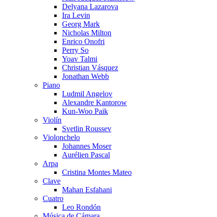
Delyana Lazarova
Ira Levin
Georg Mark
Nicholas Milton
Enrico Onofri
Perry So
Yoav Talmi
Christian Vásquez
Jonathan Webb
Piano
Ludmil Angelov
Alexandre Kantorow
Kun-Woo Paik
Violín
Svetlin Roussev
Violonchelo
Johannes Moser
Aurélien Pascal
Arpa
Cristina Montes Mateo
Clave
Mahan Esfahani
Cuatro
Leo Rondón
Música de Cámara