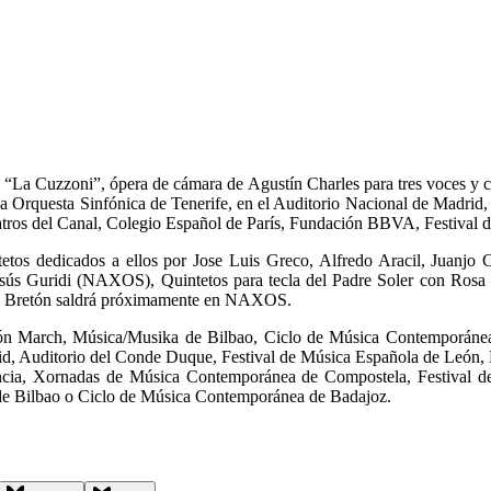
 “La Cuzzoni”, ópera de cámara de Agustín Charles para tres voces y cu
la Orquesta Sinfónica de Tenerife, en el Auditorio Nacional de Madrid
Teatros del Canal, Colegio Español de París, Fundación BBVA, Festival
tetos dedicados a ellos por Jose Luis Greco, Alfredo Aracil, Juanjo
 Jesús Guridi (NAXOS), Quintetos para tecla del Padre Soler con 
más Bretón saldrá próximamente en NAXOS.
ción March, Música/Musika de Bilbao, Ciclo de Música Contemporánea
 Auditorio del Conde Duque, Festival de Música Española de León, Fe
rancia, Xornadas de Música Contemporánea de Compostela, Festival de
e Bilbao o Ciclo de Música Contemporánea de Badajoz.