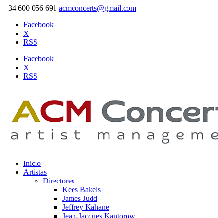
+34 600 056 691
acmconcerts@gmail.com
Facebook
X
RSS
Facebook
X
RSS
Inicio
Artistas
Directores
Kees Bakels
James Judd
Jeffrey Kahane
Jean-Jacques Kantorow