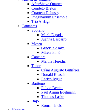
AfterShave Quartet
Cuarteto Bretón
Cuarteto Debussy
Imaginarium Ensemble
Trío Arriaga
Cantantes
Soprano
María Espada
Juanita Lascarro
Mezzo
Graciela Araya
Mireia Pintó
Cantaora
Marina Heredia
Tenor
César Augusto Gutiérrez
Donald Kaasch
Enrico Iviglia
Baritono
Fulvio Bettini
Paul Armin Edelmann
Thomas Laske
Bajo
Roman Ialcic
Noticias