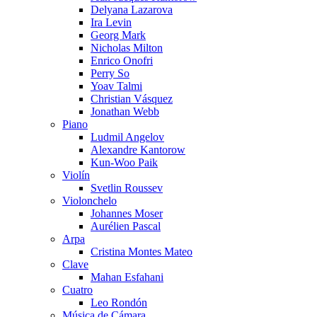
Delyana Lazarova
Ira Levin
Georg Mark
Nicholas Milton
Enrico Onofri
Perry So
Yoav Talmi
Christian Vásquez
Jonathan Webb
Piano
Ludmil Angelov
Alexandre Kantorow
Kun-Woo Paik
Violín
Svetlin Roussev
Violonchelo
Johannes Moser
Aurélien Pascal
Arpa
Cristina Montes Mateo
Clave
Mahan Esfahani
Cuatro
Leo Rondón
Música de Cámara