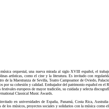
música orquestal, una nueva mirada al siglo XVIII español, el trabajo
nas artísticas, como el cine y la literatura. Es invitado con regulari
tro de la Maestranza de Sevilla, Teatro Campoamor de Oviedo, Palacio 
os por su cohesión y calidad. Embajador del patrimonio español en el R
os festivales europeos de mayor tradición, su cuidada y selecta discogra
ternational Classical Music Awards.
e invitado en universidades de España, Panamá, Costa Rica, Australi
s de los músicos, proyectos sociales y solidarios con la música como 