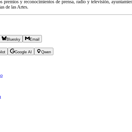
s premios y reconocimientos de prensa, radio y televisión, ayuntamien
as de las Artes.
Bluesky
Email
ilot
Google AI
Qwen
lo
a