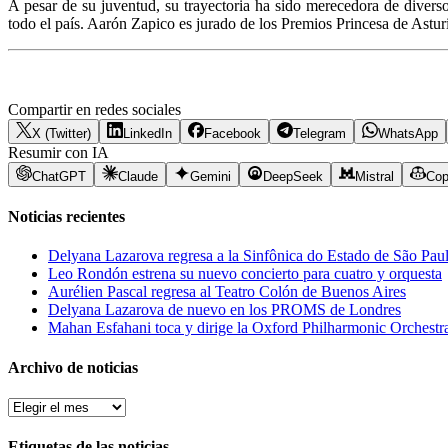
A pesar de su juventud, su trayectoria ha sido merecedora de diverso
todo el país. Aarón Zapico es jurado de los Premios Princesa de Asturi
Compartir en redes sociales
X (Twitter)
LinkedIn
Facebook
Telegram
WhatsApp
Resumir con IA
ChatGPT
Claude
Gemini
DeepSeek
Mistral
Cop
Noticias recientes
Delyana Lazarova regresa a la Sinfônica do Estado de São Pau
Leo Rondón estrena su nuevo concierto para cuatro y orquesta
Aurélien Pascal regresa al Teatro Colón de Buenos Aires
Delyana Lazarova de nuevo en los PROMS de Londres
Mahan Esfahani toca y dirige la Oxford Philharmonic Orchestr
Archivo de noticias
Archivo
de
noticias
Etiquetas de las noticias