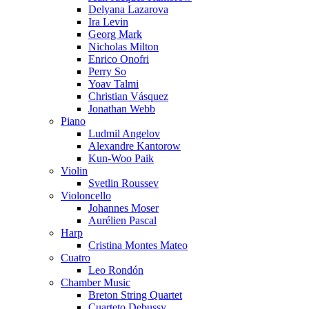
Delyana Lazarova
Ira Levin
Georg Mark
Nicholas Milton
Enrico Onofri
Perry So
Yoav Talmi
Christian Vásquez
Jonathan Webb
Piano
Ludmil Angelov
Alexandre Kantorow
Kun-Woo Paik
Violin
Svetlin Roussev
Violoncello
Johannes Moser
Aurélien Pascal
Harp
Cristina Montes Mateo
Cuatro
Leo Rondón
Chamber Music
Breton String Quartet
Cuarteto Debussy