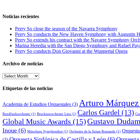
Noticias recientes
Perry So close the season of the Navarra Symphony
Perry So conducts the New Haven Symphony with Augustin H
Perry So extends his contract with the Navarre Symphony Orch
Marina Heredia with the San Diego Symphony and Rafael Pay
Perry So conducts Don Giovanni at the Wuppertal Opera
Archivo de noticias
Archivo
de
noticias
Etiquetas de las noticias
Arturo Márquez
Academia de Estudios Orquestales
(3)
Carlos Gardel
(13)
Rundfunkorchester
(1)
Brucknerorchester Linz
(1)
Co
Global Music Awards
(15)
Gustavo Dudam
Inoue
(6)
Orquesta
Münchner Symphoniker
(1)
Orchestre de la Suisse Romande
(1)
Orquesta Sinfónica de Castilla y León
(6)
Orquesta
(3)