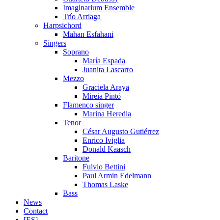
Imaginarium Ensemble
Trío Arriaga
Harpsichord
Mahan Esfahani
Singers
Soprano
María Espada
Juanita Lascarro
Mezzo
Graciela Araya
Mireia Pintó
Flamenco singer
Marina Heredia
Tenor
César Augusto Gutiérrez
Enrico Iviglia
Donald Kaasch
Baritone
Fulvio Bettini
Paul Armin Edelmann
Thomas Laske
Bass
News
Contact
[ES]