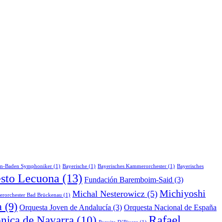
n-Baden Symphoniker
(1)
Bayerische
(1)
Bayerisches Kammerorchester
(1)
Bayerisches
sto Lecuona
(13)
Fundación Baremboim-Said
(3)
Michiyoshi
Michal Nesterowicz
(5)
rorchester Bad Brückenau
(1)
a
(9)
Orquesta Joven de Andalucía
(3)
Orquesta Nacional de España
Rafael
ónica de Navarra
(10)