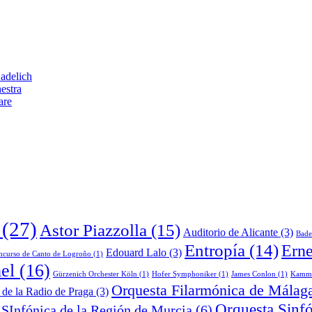
adelich
estra
are
(27)
Astor Piazzolla
(15)
Auditorio de Alicante
(3)
Bade
Entropía
(14)
Erne
Edouard Lalo
(3)
ncurso de Canto de Logroño
(1)
el
(16)
Gürzenich Orchester Köln
(1)
Hofer Symphoniker
(1)
James Conlon
(1)
Kamme
Orquesta Filarmónica de Málag
 de la Radio de Praga
(3)
Orquesta Sinf
 SInfónica de la Región de Murcia
(6)