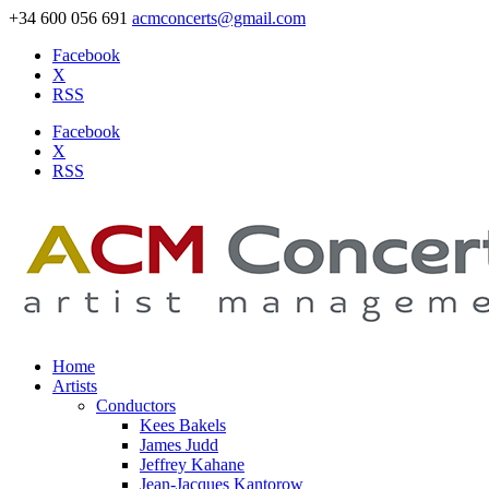
+34 600 056 691
acmconcerts@gmail.com
Facebook
X
RSS
Facebook
X
RSS
Home
Artists
Conductors
Kees Bakels
James Judd
Jeffrey Kahane
Jean-Jacques Kantorow