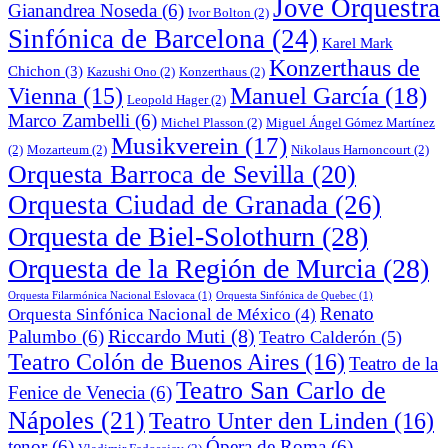
Jove Orquestra
Gianandrea Noseda
(6)
Ivor Bolton
(2)
Sinfónica de Barcelona
(24)
Karel Mark
Konzerthaus de
Chichon
(3)
Kazushi Ono
(2)
Konzerthaus
(2)
Manuel García
(18)
Vienna
(15)
Leopold Hager
(2)
Marco Zambelli
(6)
Michel Plasson
(2)
Miguel Ángel Gómez Martínez
Musikverein
(17)
(2)
Mozarteum
(2)
Nikolaus Harnoncourt
(2)
Orquesta Barroca de Sevilla
(20)
Orquesta Ciudad de Granada
(26)
Orquesta de Biel-Solothurn
(28)
Orquesta de la Región de Murcia
(28)
Orquesta Filarmónica Nacional Eslovaca
(1)
Orquesta Sinfónica de Quebec
(1)
Renato
Orquesta Sinfónica Nacional de México
(4)
Riccardo Muti
(8)
Palumbo
(6)
Teatro Calderón
(5)
Teatro Colón de Buenos Aires
(16)
Teatro de la
Teatro San Carlo de
Fenice de Venecia
(6)
Nápoles
(21)
Teatro Unter den Linden
(16)
tenor
(6)
Ópera de Roma
(6)