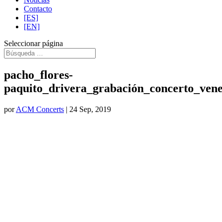
Contacto
[ES]
[EN]
Seleccionar página
pacho_flores-
paquito_drivera_grabación_concerto_ven
por
ACM Concerts
|
24 Sep, 2019