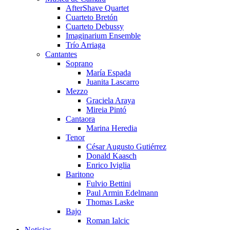
AfterShave Quartet
Cuarteto Bretón
Cuarteto Debussy
Imaginarium Ensemble
Trío Arriaga
Cantantes
Soprano
María Espada
Juanita Lascarro
Mezzo
Graciela Araya
Mireia Pintó
Cantaora
Marina Heredia
Tenor
César Augusto Gutiérrez
Donald Kaasch
Enrico Iviglia
Baritono
Fulvio Bettini
Paul Armin Edelmann
Thomas Laske
Bajo
Roman Ialcic
Noticias