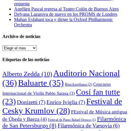
orquesta
Aurélien Pascal regresa al Teatro Colón de Buenos Aires
Delyana Lazarova de nuevo en los PROMS de Londres
Mahan Esfahani toca y dirige la Oxford Philharmonic
Orchestra
Archivo de noticias
Archivo
de
noticias
Etiquetas de las noticias
Auditorio Nacional
Alberto Zedda
(10)
(36)
Baluarte
(35)
Concurso
Brucknerhaus
(2)
Cosí fan tutte
Internacional de Violín Pablo Sarasa
(3)
Festival de
(23)
Donizetti
(7)
Enrico Iviglia
(7)
Cesky Krumlov
(28)
FEstival de Música antigua
Filarmónica
de Úbeda y Baeza
(4)
Festival de Piano Rafael Orozco
(1)
de San Petersburgo
(8)
Filarmónica de Varsovia
(6)