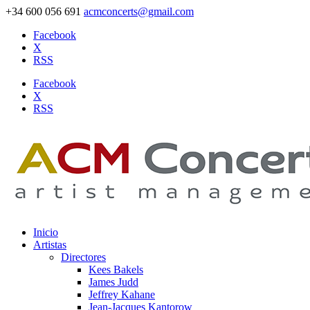
+34 600 056 691
acmconcerts@gmail.com
Facebook
X
RSS
Facebook
X
RSS
Inicio
Artistas
Directores
Kees Bakels
James Judd
Jeffrey Kahane
Jean-Jacques Kantorow