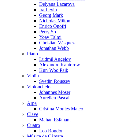
Delyana Lazarova
Ira Levin
Georg Mark
Nicholas Milton
Enrico Onofri
Perry So
Yoav Talmi
Christian Vásquez
Jonathan Webb
Piano
Ludmil Angelov
Alexandre Kantorow
Kun-Woo Paik
Violín
Svetlin Roussev
Violonchelo
Johannes Moser
Aurélien Pascal
Arpa
Cristina Montes Mateo
Clave
Mahan Esfahani
Cuatro
Leo Rondón
Música de Cámara